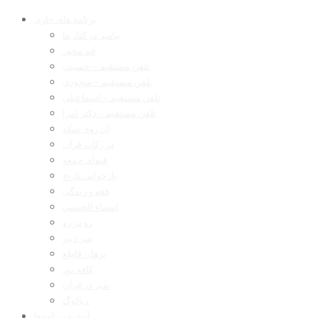
برنامه های جاری
پیامبر در کنار ما
غم مخور
تلفن مستقیم – حسینی
تلفن مستقیم – سجودی
تلفن مستقیم – اسماعیلی
تلفن مستقیم – دکتر امرا
آن روی سکه
در رکاب قرآن
فتوای جمعه
بازخوانی تاریخ
فقه و زندگی
اسماء الحسنی
رو در رو
سر دبیر
برهان قاطع
کافه نور
تدبر در قرآن
دیالوگ
آرشیو برنامه‌ها