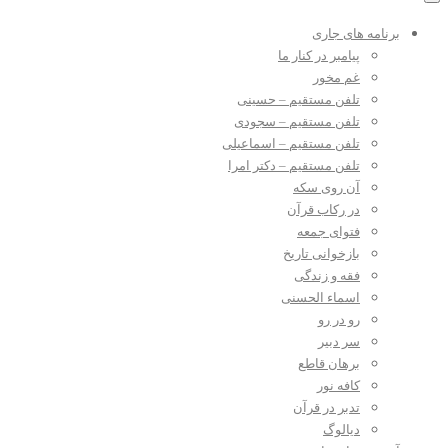
برنامه های جاری
پیامبر در کنار ما
غم مخور
تلفن مستقیم – حسینی
تلفن مستقیم – سجودی
تلفن مستقیم – اسماعیلی
تلفن مستقیم – دکتر امرا
آن روی سکه
در رکاب قرآن
فتوای جمعه
بازخوانی تاریخ
فقه و زندگی
اسماء الحسنی
رو در رو
سر دبیر
برهان قاطع
کافه نور
تدبر در قرآن
دیالوگ