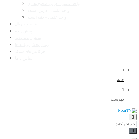
واحد علمی – درس صحیح بخاری
واحد علمی – درس عقیده
واحد علمی – فقه السنه
فیلم و سریال
پخش زنده
پخش زنده جدید
زمان پخش برنامه ها
فرکانس‌های شبکه
تماس با ما
خانه
فهرست