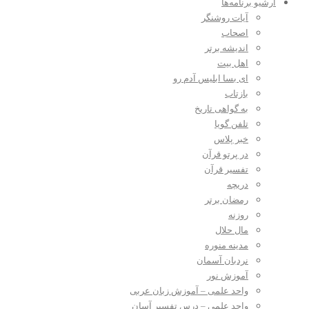
آرشیو برنامه‌ها
آیات روشنگر
اصحاب
اندیشه برتر
اهل بیت
ای بسا ابلیس آدم رو
بازتاب
به گواهی تاریخ
تلفن گویا
خبر پلاس
در پرتو قرآن
تفسیر قرآن
دریچه
رمضان برتر
روزنه
مال حلال
مدینه منوره
نردبان آسمان
آموزش نور
واحد علمی – آموزش زبان عربی
واحد علمی – درس تفسیر آسان