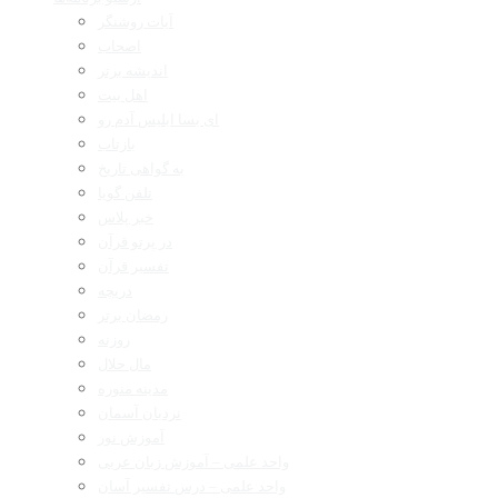
آیات روشنگر
اصحاب
اندیشه برتر
اهل بیت
ای بسا ابلیس آدم رو
بازتاب
به گواهی تاریخ
تلفن گویا
خبر پلاس
در پرتو قرآن
تفسیر قرآن
دریچه
رمضان برتر
روزنه
مال حلال
مدینه منوره
نردبان آسمان
آموزش نور
واحد علمی – آموزش زبان عربی
واحد علمی – درس تفسیر آسان