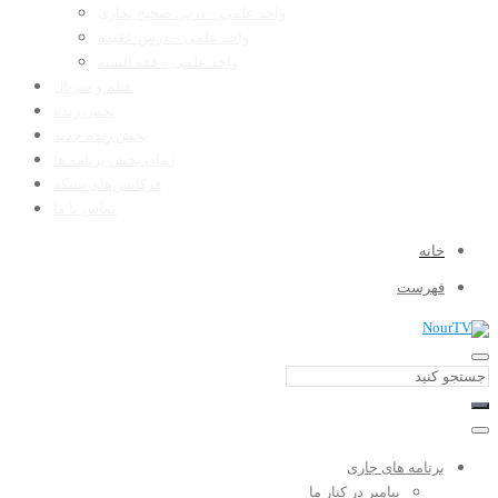
واحد علمی – درس صحیح بخاری
واحد علمی – درس عقیده
واحد علمی – فقه السنه
فیلم و سریال
پخش زنده
پخش زنده جدید
زمان پخش برنامه ها
فرکانس‌های شبکه
تماس با ما
خانه
فهرست
برنامه های جاری
پیامبر در کنار ما