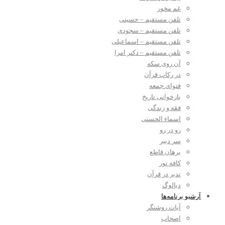
غم مخور
تلفن مستقیم – حسینی
تلفن مستقیم – سجودی
تلفن مستقیم – اسماعیلی
تلفن مستقیم – دکتر امرا
آن روی سکه
در رکاب قرآن
فتوای جمعه
بازخوانی تاریخ
فقه و زندگی
اسماء الحسنی
رو در رو
سر دبیر
برهان قاطع
کافه نور
تدبر در قرآن
دیالوگ
آرشیو برنامه‌ها
آیات روشنگر
اصحاب