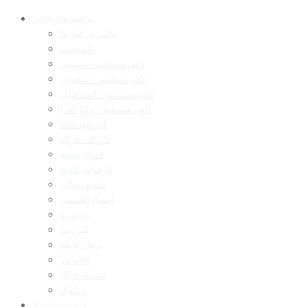
برنامه های جاری
پیامبر در کنار ما
غم مخور
تلفن مستقیم – حسینی
تلفن مستقیم – سجودی
تلفن مستقیم – اسماعیلی
تلفن مستقیم – دکتر امرا
آن روی سکه
در رکاب قرآن
فتوای جمعه
بازخوانی تاریخ
فقه و زندگی
اسماء الحسنی
رو در رو
سر دبیر
برهان قاطع
کافه نور
تدبر در قرآن
دیالوگ
آرشیو برنامه‌ها