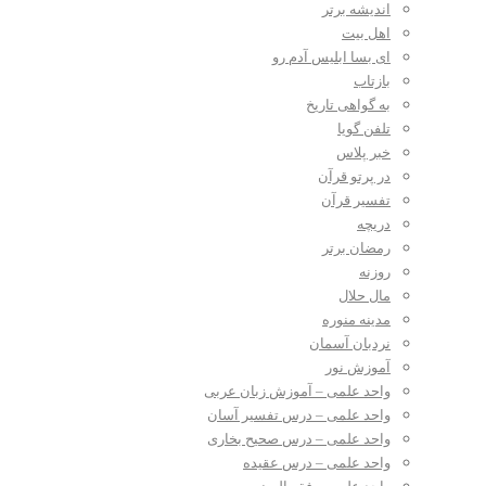
اندیشه برتر
اهل بیت
ای بسا ابلیس آدم رو
بازتاب
به گواهی تاریخ
تلفن گویا
خبر پلاس
در پرتو قرآن
تفسیر قرآن
دریچه
رمضان برتر
روزنه
مال حلال
مدینه منوره
نردبان آسمان
آموزش نور
واحد علمی – آموزش زبان عربی
واحد علمی – درس تفسیر آسان
واحد علمی – درس صحیح بخاری
واحد علمی – درس عقیده