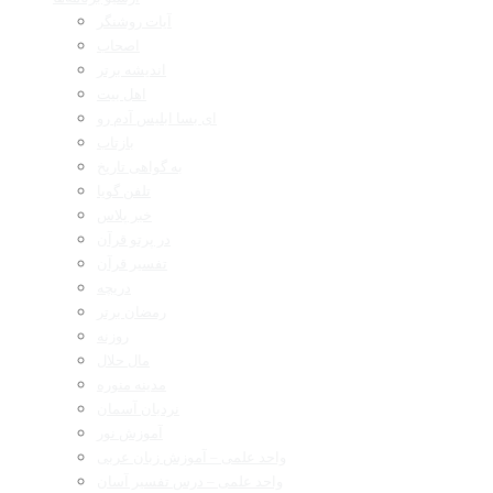
آیات روشنگر
اصحاب
اندیشه برتر
اهل بیت
ای بسا ابلیس آدم رو
بازتاب
به گواهی تاریخ
تلفن گویا
خبر پلاس
در پرتو قرآن
تفسیر قرآن
دریچه
رمضان برتر
روزنه
مال حلال
مدینه منوره
نردبان آسمان
آموزش نور
واحد علمی – آموزش زبان عربی
واحد علمی – درس تفسیر آسان