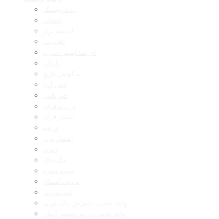
آیات روشنگر
اصحاب
اندیشه برتر
اهل بیت
ای بسا ابلیس آدم رو
بازتاب
به گواهی تاریخ
تلفن گویا
خبر پلاس
در پرتو قرآن
تفسیر قرآن
دریچه
رمضان برتر
روزنه
مال حلال
مدینه منوره
نردبان آسمان
آموزش نور
واحد علمی – آموزش زبان عربی
واحد علمی – درس تفسیر آسان