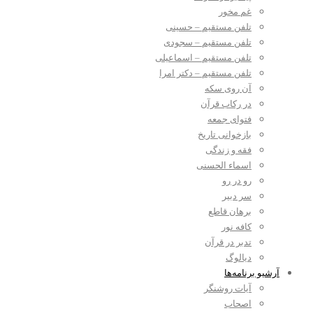
غم مخور
تلفن مستقیم – حسینی
تلفن مستقیم – سجودی
تلفن مستقیم – اسماعیلی
تلفن مستقیم – دکتر امرا
آن روی سکه
در رکاب قرآن
فتوای جمعه
بازخوانی تاریخ
فقه و زندگی
اسماء الحسنی
رو در رو
سر دبیر
برهان قاطع
کافه نور
تدبر در قرآن
دیالوگ
آرشیو برنامه‌ها
آیات روشنگر
اصحاب