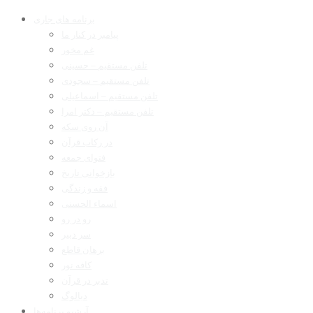
برنامه های جاری
پیامبر در کنار ما
غم مخور
تلفن مستقیم – حسینی
تلفن مستقیم – سجودی
تلفن مستقیم – اسماعیلی
تلفن مستقیم – دکتر امرا
آن روی سکه
در رکاب قرآن
فتوای جمعه
بازخوانی تاریخ
فقه و زندگی
اسماء الحسنی
رو در رو
سر دبیر
برهان قاطع
کافه نور
تدبر در قرآن
دیالوگ
آرشیو برنامه‌ها