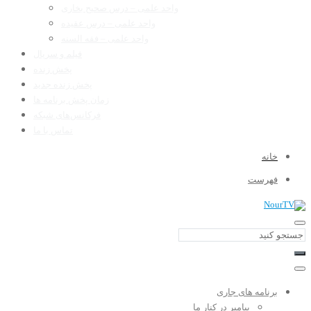
واحد علمی – درس صحیح بخاری
واحد علمی – درس عقیده
واحد علمی – فقه السنه
فیلم و سریال
پخش زنده
پخش زنده جدید
زمان پخش برنامه ها
فرکانس‌های شبکه
تماس با ما
خانه
فهرست
برنامه های جاری
پیامبر در کنار ما