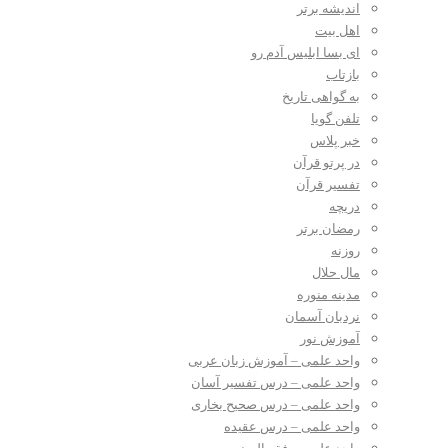
اندیشه برتر
اهل بیت
ای بسا ابلیس آدم رو
بازتاب
به گواهی تاریخ
تلفن گویا
خبر پلاس
در پرتو قرآن
تفسیر قرآن
دریچه
رمضان برتر
روزنه
مال حلال
مدینه منوره
نردبان آسمان
آموزش نور
واحد علمی – آموزش زبان عربی
واحد علمی – درس تفسیر آسان
واحد علمی – درس صحیح بخاری
واحد علمی – درس عقیده