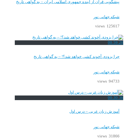
گویی قرآن از آینده جمهوری اسلامی ایران – به گواهی تاریخ
که جهانی نور
125617 v
00:5
 بزودی آخوند کشی خواهد شد؟! – به گواهی تاریخ
که جهانی نور
94733 v
00:3
وزش زبان عربی – درس اول
که جهانی نور
31866 v