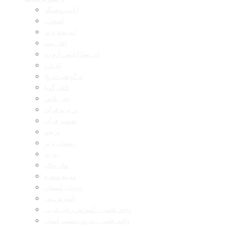
آیات روشنگر
اصحاب
اندیشه برتر
اهل بیت
ای بسا ابلیس آدم رو
بازتاب
به گواهی تاریخ
تلفن گویا
خبر پلاس
در پرتو قرآن
تفسیر قرآن
دریچه
رمضان برتر
روزنه
مال حلال
مدینه منوره
نردبان آسمان
آموزش نور
واحد علمی – آموزش زبان عربی
واحد علمی – درس تفسیر آسان