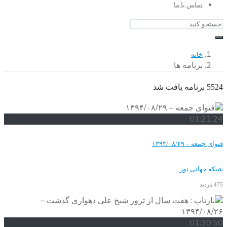
با ما
مه ها
۱۳۹
نور