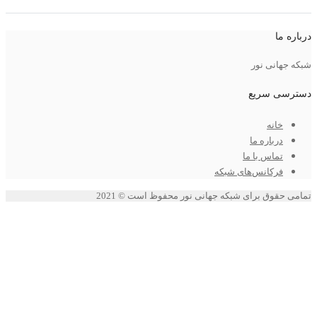
نور
ریع
ه ما
با ما
نس‌های شبکه
برای شبکه جهانی نور محفوظ است © 2021