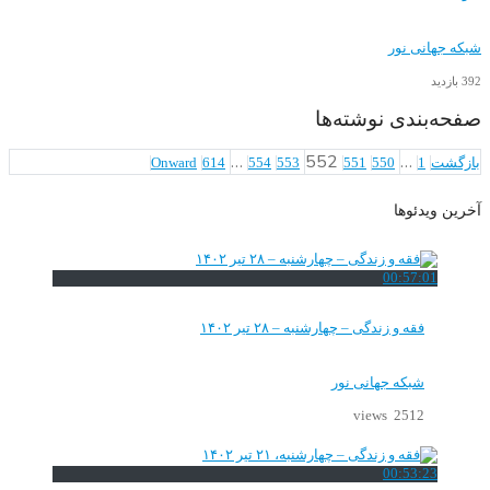
نور
ی نوشته‌ها
…
552
Onward
614
554
553
551
550
ها
00:5
و زندگی – چهارشنبه – ۲۸ تیر ۱۴۰۲
که جهانی نور
2512 
00:5