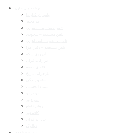
برنامه های جاری
پیامبر در کنار ما
غم مخور
تلفن مستقیم – حسینی
تلفن مستقیم – سجودی
تلفن مستقیم – اسماعیلی
تلفن مستقیم – دکتر امرا
آن روی سکه
در رکاب قرآن
فتوای جمعه
بازخوانی تاریخ
فقه و زندگی
اسماء الحسنی
رو در رو
سر دبیر
برهان قاطع
کافه نور
تدبر در قرآن
دیالوگ
آرشیو برنامه‌ها