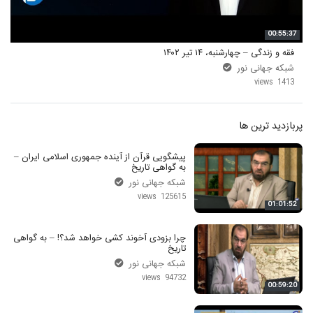
00:55:37
فقه و زندگی – چهارشنبه، ۱۴ تیر ۱۴۰۲
شبکه جهانی نور
1413 views
پربازدید ترین ها
پیشگویی قرآن از آینده جمهوری اسلامی ایران –
به گواهی تاریخ
شبکه جهانی نور
125615 views
01:01:52
چرا بزودی آخوند کشی خواهد شد؟! – به گواهی
تاریخ
شبکه جهانی نور
94732 views
00:59:20