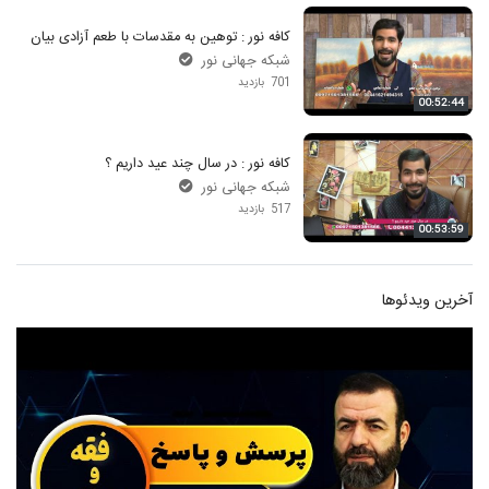
کافه نور : توهین به مقدسات با طعم آزادی بیان
شبکه جهانی نور
701 بازدید
00:52:44
کافه نور : در سال چند عید داریم ؟
شبکه جهانی نور
517 بازدید
00:53:59
آخرین ویدئوها