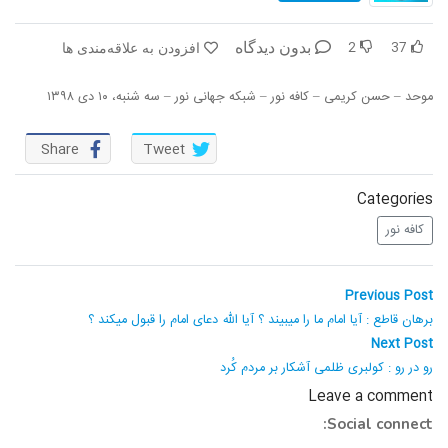
در پرتو قرآن
بازخوانی تاریخ
2
37
بدون دیدگاه
افزودن به علاقه‌مندی ها
تفسیر قرآن
فقه و زندگی
موحد – حسن کریمی – کافه نور – شبکه جهانی نور – سه شنبه، ۱۰ دی ۱۳۹۸
دریچه
اسماء الحسنی
Share
Tweet
رو در رو
رمضان برتر
روزنه
سر دبیر
Categories
کافه نور
مال حلال
برهان قاطع
راهبری
کافه نور
مدینه منوره
Previous
Previous Post
post:
نوشته
برهان قاطع : آیا امام ما را میبیند ؟ آیا الله دعای امام را قبول میکند ؟
تدبر در قرآن
نردبان آسمان
Next
Next Post
post:
رو در رو : کولبری ظلمی آشکار بر مردم کُرد
دیالوگ
آموزش نور
Leave a comment
واحد علمی – آموزش زبان عربی
Social connect: