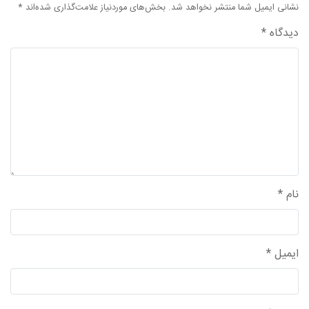
نشانی ایمیل شما منتشر نخواهد شد.
بخش‌های موردنیاز علامت‌گذاری شده‌اند
*
واحد علمی – درس تفسیر آسان
دیدگاه
*
واحد علمی – درس صحیح بخاری
واحد علمی – درس عقیده
واحد علمی – فقه السنه
نام
*
ایمیل
*