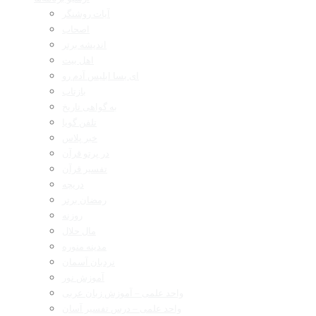
آیات روشنگر
اصحاب
اندیشه برتر
اهل بیت
ای بسا ابلیس آدم رو
بازتاب
به گواهی تاریخ
تلفن گویا
خبر پلاس
در پرتو قرآن
تفسیر قرآن
دریچه
رمضان برتر
روزنه
مال حلال
مدینه منوره
نردبان آسمان
آموزش نور
واحد علمی – آموزش زبان عربی
واحد علمی – درس تفسیر آسان