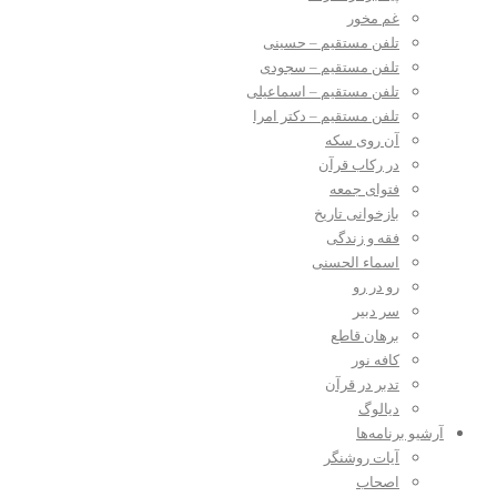
غم مخور
تلفن مستقیم – حسینی
تلفن مستقیم – سجودی
تلفن مستقیم – اسماعیلی
تلفن مستقیم – دکتر امرا
آن روی سکه
در رکاب قرآن
فتوای جمعه
بازخوانی تاریخ
فقه و زندگی
اسماء الحسنی
رو در رو
سر دبیر
برهان قاطع
کافه نور
تدبر در قرآن
دیالوگ
آرشیو برنامه‌ها
آیات روشنگر
اصحاب