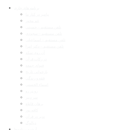
برنامه های جاری
پیامبر در کنار ما
غم مخور
تلفن مستقیم – حسینی
تلفن مستقیم – سجودی
تلفن مستقیم – اسماعیلی
تلفن مستقیم – دکتر امرا
آن روی سکه
در رکاب قرآن
فتوای جمعه
بازخوانی تاریخ
فقه و زندگی
اسماء الحسنی
رو در رو
سر دبیر
برهان قاطع
کافه نور
تدبر در قرآن
دیالوگ
آرشیو برنامه‌ها