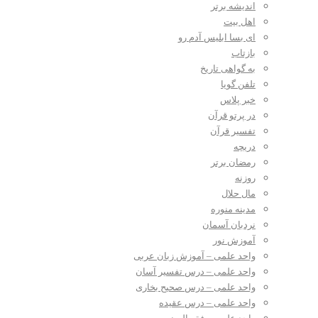
اندیشه برتر
اهل بیت
ای بسا ابلیس آدم رو
بازتاب
به گواهی تاریخ
تلفن گویا
خبر پلاس
در پرتو قرآن
تفسیر قرآن
دریچه
رمضان برتر
روزنه
مال حلال
مدینه منوره
نردبان آسمان
آموزش نور
واحد علمی – آموزش زبان عربی
واحد علمی – درس تفسیر آسان
واحد علمی – درس صحیح بخاری
واحد علمی – درس عقیده