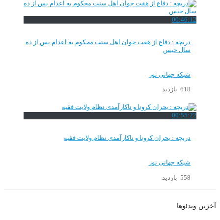
00:46:12
دریچه : دفاع از هفت جوان اهل سنت محکوم به اعدام پس از ده
سال حبس
شبکه جهانی نور
618 بازدید
00:55:22
دریچه : بحران کرونا و ناکارآمدی نظام ولایت فقیه
شبکه جهانی نور
558 بازدید
آخرین ویدئوها