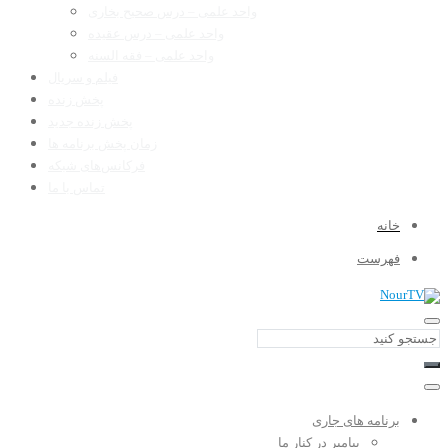
واحد علمی – درس صحیح بخاری
واحد علمی – درس عقیده
واحد علمی – فقه السنه
فیلم و سریال
پخش زنده
پخش زنده جدید
زمان پخش برنامه ها
فرکانس‌های شبکه
تماس با ما
خانه
فهرست
برنامه های جاری
پیامبر در کنار ما