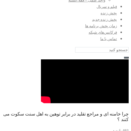
واحد علمی – فقه السنه
فیلم و سریال
پخش زنده
پخش زنده جدید
زمان پخش برنامه ها
فرکانس‌های شبکه
تماس با ما
چرا خامنه ای و مراجع تقلید در برابر توهین به اهل سنت سکوت می
کنند ؟
493 بازدید