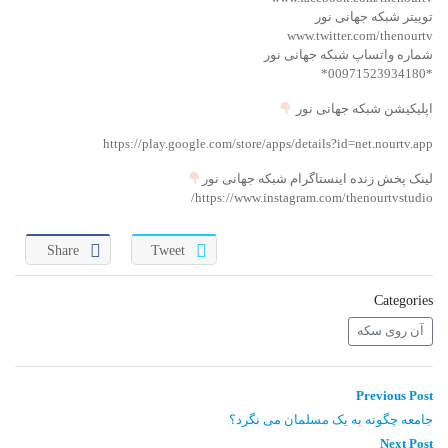
توییتر شبکه جهانی نور
واحد علمی – درس تفسیر آسان
www.twitter.com/thenourtv
شماره واتساپ شبکه جهانی نور
واحد علمی – درس صحیح بخاری
*00971523934180*
اپلیکیشن شبکه جهانی نور
واحد علمی – درس عقیده
https://play.google.com/store/apps/details?id=net.nourtv.app
واحد علمی – فقه السنه
لینک پخش زنده اینستاگرام شبکه جهانی نور
https://www.instagram.com/thenourtvstudio/
Share
Tweet
Categories
آن روی سکه
راهبری
Previous
Previous Post
post:
نوشته
جامعه چگونه به یک مسلمان می نگرد؟
Next
Next Post