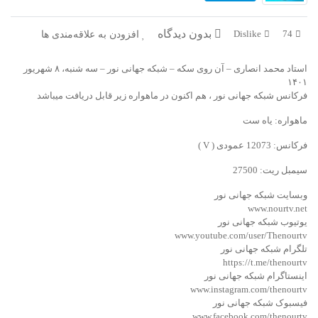
در پرتو قرآن
بازخوانی تاریخ
بدون دیدگاه
افزودن به علاقه‌مندی ها
Dislike
74
تفسیر قرآن
فقه و زندگی
استاد محمد انصاری – آن روی سکه – شبکه جهانی نور – سه شنبه، ۸ شهریور
دریچه
اسماء الحسنی
۱۴۰۱
فرکانس شبکه جهانی نور ، هم اکنون در ماهواره زیر قابل دریافت میباشد
رو در رو
رمضان برتر
ماهواره: یاه ست
روزنه
سر دبیر
فرکانس: 12073 عمودی ( V )
سیمبل ریت: 27500
مال حلال
برهان قاطع
وبسایت شبکه جهانی نور
کافه نور
مدینه منوره
www.nourtv.net
یوتیوب شبکه جهانی نور
www.youtube.com/user/Thenourtv
تدبر در قرآن
نردبان آسمان
تلگرام شبکه جهانی نور
https://t.me/thenourtv
دیالوگ
آموزش نور
اینستاگرام شبکه جهانی نور
www.instagram.com/thenourtv
واحد علمی – آموزش زبان عربی
فیسبوک شبکه جهانی نور
www.facebook.com/thenourtv