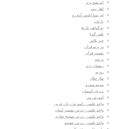
اندیشه برتر
اهل بیت
ای بسا ابلیس آدم رو
بازتاب
به گواهی تاریخ
تلفن گویا
خبر پلاس
در پرتو قرآن
تفسیر قرآن
دریچه
رمضان برتر
روزنه
مال حلال
مدینه منوره
نردبان آسمان
آموزش نور
واحد علمی – آموزش زبان عربی
واحد علمی – درس تفسیر آسان
واحد علمی – درس صحیح بخاری
واحد علمی – درس عقیده