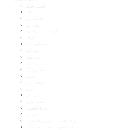
آیات روشنگر
اصحاب
اندیشه برتر
اهل بیت
ای بسا ابلیس آدم رو
بازتاب
به گواهی تاریخ
تلفن گویا
خبر پلاس
در پرتو قرآن
تفسیر قرآن
دریچه
رمضان برتر
روزنه
مال حلال
مدینه منوره
نردبان آسمان
آموزش نور
واحد علمی – آموزش زبان عربی
واحد علمی – درس تفسیر آسان