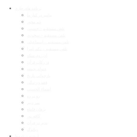
برنامه های جاری
پیامبر در کنار ما
غم مخور
تلفن مستقیم – حسینی
تلفن مستقیم – سجودی
تلفن مستقیم – اسماعیلی
تلفن مستقیم – دکتر امرا
آن روی سکه
در رکاب قرآن
فتوای جمعه
بازخوانی تاریخ
فقه و زندگی
اسماء الحسنی
رو در رو
سر دبیر
برهان قاطع
کافه نور
تدبر در قرآن
دیالوگ
آرشیو برنامه‌ها