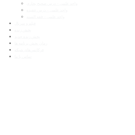
واحد علمی – درس صحیح بخاری
واحد علمی – درس عقیده
واحد علمی – فقه السنه
فیلم و سریال
پخش زنده
پخش زنده جدید
زمان پخش برنامه ها
فرکانس‌های شبکه
تماس با ما