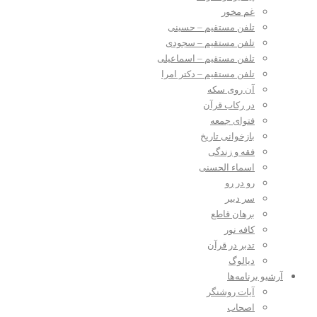
غم مخور
تلفن مستقیم – حسینی
تلفن مستقیم – سجودی
تلفن مستقیم – اسماعیلی
تلفن مستقیم – دکتر امرا
آن روی سکه
در رکاب قرآن
فتوای جمعه
بازخوانی تاریخ
فقه و زندگی
اسماء الحسنی
رو در رو
سر دبیر
برهان قاطع
کافه نور
تدبر در قرآن
دیالوگ
آرشیو برنامه‌ها
آیات روشنگر
اصحاب