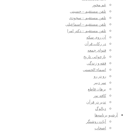
غم مخور
تلفن مستقیم – حسینی
تلفن مستقیم – سجودی
تلفن مستقیم – اسماعیلی
تلفن مستقیم – دکتر امرا
آن روی سکه
در رکاب قرآن
فتوای جمعه
بازخوانی تاریخ
فقه و زندگی
اسماء الحسنی
رو در رو
سر دبیر
برهان قاطع
کافه نور
تدبر در قرآن
دیالوگ
آرشیو برنامه‌ها
آیات روشنگر
اصحاب