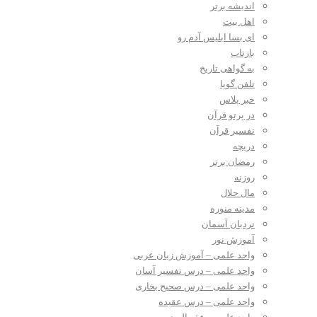
اندیشه برتر
اهل بیت
ای بسا ابلیس آدم رو
بازتاب
به گواهی تاریخ
تلفن گویا
خبر پلاس
در پرتو قرآن
تفسیر قرآن
دریچه
رمضان برتر
روزنه
مال حلال
مدینه منوره
نردبان آسمان
آموزش نور
واحد علمی – آموزش زبان عربی
واحد علمی – درس تفسیر آسان
واحد علمی – درس صحیح بخاری
واحد علمی – درس عقیده