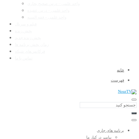
واحد علمی – درس صحیح بخاری
واحد علمی – درس عقیده
واحد علمی – فقه السنه
فیلم و سریال
پخش زنده
پخش زنده جدید
زمان پخش برنامه ها
فرکانس‌های شبکه
تماس با ما
خانه
فهرست
برنامه های جاری
پیامبر در کنار ما