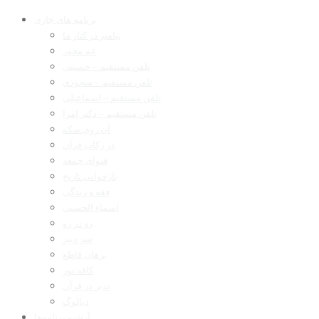
برنامه های جاری
پیامبر در کنار ما
غم مخور
تلفن مستقیم – حسینی
تلفن مستقیم – سجودی
تلفن مستقیم – اسماعیلی
تلفن مستقیم – دکتر امرا
آن روی سکه
در رکاب قرآن
فتوای جمعه
بازخوانی تاریخ
فقه و زندگی
اسماء الحسنی
رو در رو
سر دبیر
برهان قاطع
کافه نور
تدبر در قرآن
دیالوگ
آرشیو برنامه‌ها