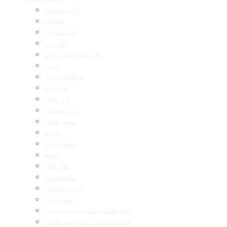
آیات روشنگر
اصحاب
اندیشه برتر
اهل بیت
ای بسا ابلیس آدم رو
بازتاب
به گواهی تاریخ
تلفن گویا
خبر پلاس
در پرتو قرآن
تفسیر قرآن
دریچه
رمضان برتر
روزنه
مال حلال
مدینه منوره
نردبان آسمان
آموزش نور
واحد علمی – آموزش زبان عربی
واحد علمی – درس تفسیر آسان