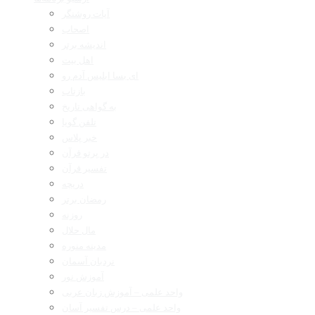
آیات روشنگر
اصحاب
اندیشه برتر
اهل بیت
ای بسا ابلیس آدم رو
بازتاب
به گواهی تاریخ
تلفن گویا
خبر پلاس
در پرتو قرآن
تفسیر قرآن
دریچه
رمضان برتر
روزنه
مال حلال
مدینه منوره
نردبان آسمان
آموزش نور
واحد علمی – آموزش زبان عربی
واحد علمی – درس تفسیر آسان