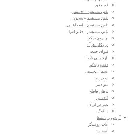
غم مخور
تلفن مستقیم – حسینی
تلفن مستقیم – سجودی
تلفن مستقیم – اسماعیلی
تلفن مستقیم – دکتر امرا
آن روی سکه
در رکاب قرآن
فتوای جمعه
بازخوانی تاریخ
فقه و زندگی
اسماء الحسنی
رو در رو
سر دبیر
برهان قاطع
کافه نور
تدبر در قرآن
دیالوگ
آرشیو برنامه‌ها
آیات روشنگر
اصحاب