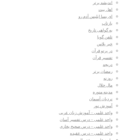
اندیشه برتر
اهل بیت
ای بسا ابلیس آدم رو
بازتاب
به گواهی تاریخ
تلفن گویا
خبر پلاس
در پرتو قرآن
تفسیر قرآن
دریچه
رمضان برتر
روزنه
مال حلال
مدینه منوره
نردبان آسمان
آموزش نور
واحد علمی – آموزش زبان عربی
واحد علمی – درس تفسیر آسان
واحد علمی – درس صحیح بخاری
واحد علمی – درس عقیده