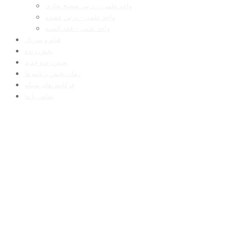
واحد علمی – درس صحیح بخاری
واحد علمی – درس عقیده
واحد علمی – فقه السنه
فیلم و سریال
پخش زنده
پخش زنده جدید
زمان پخش برنامه ها
فرکانس‌های شبکه
تماس با ما