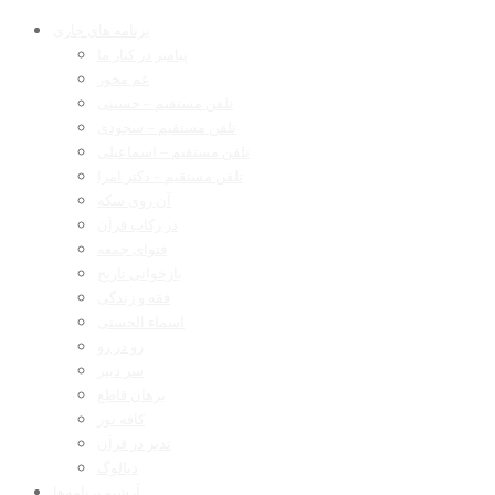
برنامه های جاری
پیامبر در کنار ما
غم مخور
تلفن مستقیم – حسینی
تلفن مستقیم – سجودی
تلفن مستقیم – اسماعیلی
تلفن مستقیم – دکتر امرا
آن روی سکه
در رکاب قرآن
فتوای جمعه
بازخوانی تاریخ
فقه و زندگی
اسماء الحسنی
رو در رو
سر دبیر
برهان قاطع
کافه نور
تدبر در قرآن
دیالوگ
آرشیو برنامه‌ها