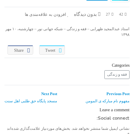
در پرتو قرآن
بازخوانی تاریخ
بدون دیدگاه
افزودن به علاقه‌مندی ها
27
42
تفسیر قرآن
فقه و زندگی
استاد عبدالمجید ظهرابی – فقه و زندگی – شبکه جهانی نور – چهارشنبه، ۱۰ مهر
دریچه
اسماء الحسنی
۱۳۹۸
رو در رو
رمضان برتر
Share
Tweet
روزنه
سر دبیر
Categories
مال حلال
برهان قاطع
فقه و زندگی
کافه نور
مدینه منوره
راهبری
Next
Previous
Next Post
Previous Post
post:
post:
نوشته
تدبر در قرآن
نردبان آسمان
مفهوم نام مبارکه ی المومن
مسجد پایگاه حق طلبی اهل سنت
Leave a comment
دیالوگ
آموزش نور
Social connect:
واحد علمی – آموزش زبان عربی
نشانی ایمیل شما منتشر نخواهد شد.
بخش‌های موردنیاز علامت‌گذاری شده‌اند