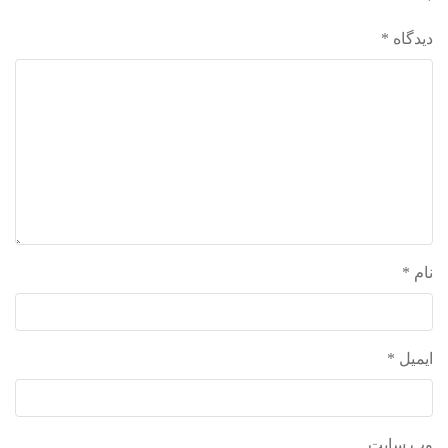
*
واحد علمی – درس تفسیر آسان
دیدگاه
*
واحد علمی – درس صحیح بخاری
واحد علمی – درس عقیده
واحد علمی – فقه السنه
نام
*
ایمیل
*
وب‌ سایت