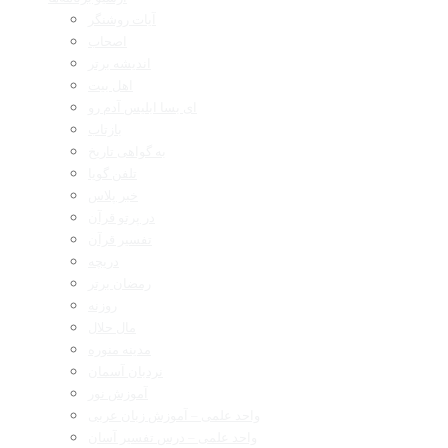
آیات روشنگر
اصحاب
اندیشه برتر
اهل بیت
ای بسا ابلیس آدم رو
بازتاب
به گواهی تاریخ
تلفن گویا
خبر پلاس
در پرتو قرآن
تفسیر قرآن
دریچه
رمضان برتر
روزنه
مال حلال
مدینه منوره
نردبان آسمان
آموزش نور
واحد علمی – آموزش زبان عربی
واحد علمی – درس تفسیر آسان