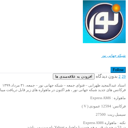
شبکه جهانی نور
Follow
بدون دیدگاه
افزودن به علاقه‌مندی ها
2
29
استاد عبدالمجید ظهرابی – فتوای جمعه – شبکه جهانی نور – جمعه، ۳۱ مرداد ۱۳۹۹
فرکانس های جدید شبکه جهانی نور ، هم اکنون در ماهواره های زیر قابل دریافت میبا
ماهواره : Express AM6
فرکانس: 12594 عمودی ( V )
سیمبل ریت: 27500
نکته : ماهواره Express AM6
در 53 درجه شرقی و هم جهت با ماهواره Yahsat یاه ست می باشد