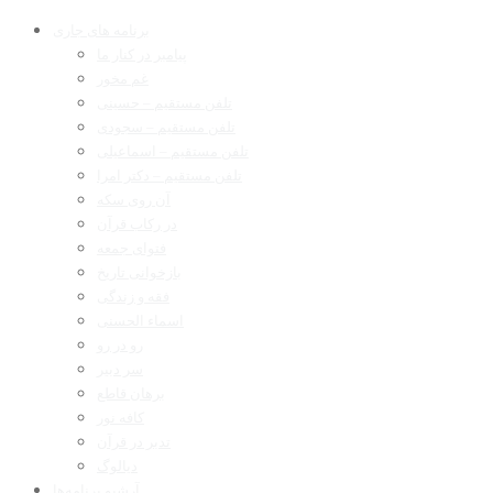
برنامه های جاری
پیامبر در کنار ما
غم مخور
تلفن مستقیم – حسینی
تلفن مستقیم – سجودی
تلفن مستقیم – اسماعیلی
تلفن مستقیم – دکتر امرا
آن روی سکه
در رکاب قرآن
فتوای جمعه
بازخوانی تاریخ
فقه و زندگی
اسماء الحسنی
رو در رو
سر دبیر
برهان قاطع
کافه نور
تدبر در قرآن
دیالوگ
آرشیو برنامه‌ها