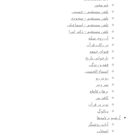
غم مخور
تلفن مستقیم – حسینی
تلفن مستقیم – سجودی
تلفن مستقیم – اسماعیلی
تلفن مستقیم – دکتر امرا
آن روی سکه
در رکاب قرآن
فتوای جمعه
بازخوانی تاریخ
فقه و زندگی
اسماء الحسنی
رو در رو
سر دبیر
برهان قاطع
کافه نور
تدبر در قرآن
دیالوگ
آرشیو برنامه‌ها
آیات روشنگر
اصحاب