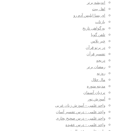
اندیشه برتر
اهل بیت
ای بسا ابلیس آدم رو
بازتاب
به گواهی تاریخ
تلفن گویا
خبر پلاس
در پرتو قرآن
تفسیر قرآن
دریچه
رمضان برتر
روزنه
مال حلال
مدینه منوره
نردبان آسمان
آموزش نور
واحد علمی – آموزش زبان عربی
واحد علمی – درس تفسیر آسان
واحد علمی – درس صحیح بخاری
واحد علمی – درس عقیده