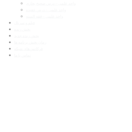
واحد علمی – درس صحیح بخاری
واحد علمی – درس عقیده
واحد علمی – فقه السنه
فیلم و سریال
پخش زنده
پخش زنده جدید
زمان پخش برنامه ها
فرکانس‌های شبکه
تماس با ما