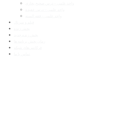
واحد علمی – درس صحیح بخاری
واحد علمی – درس عقیده
واحد علمی – فقه السنه
فیلم و سریال
پخش زنده
پخش زنده جدید
زمان پخش برنامه ها
فرکانس‌های شبکه
تماس با ما