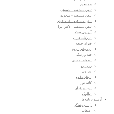
غم مخور
تلفن مستقیم – حسینی
تلفن مستقیم – سجودی
تلفن مستقیم – اسماعیلی
تلفن مستقیم – دکتر امرا
آن روی سکه
در رکاب قرآن
فتوای جمعه
بازخوانی تاریخ
فقه و زندگی
اسماء الحسنی
رو در رو
سر دبیر
برهان قاطع
کافه نور
تدبر در قرآن
دیالوگ
آرشیو برنامه‌ها
آیات روشنگر
اصحاب