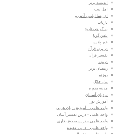
اندیشه برتر
اهل بیت
ای بسا ابلیس آدم رو
بازتاب
به گواهی تاریخ
تلفن گویا
خبر پلاس
در پرتو قرآن
تفسیر قرآن
دریچه
رمضان برتر
روزنه
مال حلال
مدینه منوره
نردبان آسمان
آموزش نور
واحد علمی – آموزش زبان عربی
واحد علمی – درس تفسیر آسان
واحد علمی – درس صحیح بخاری
واحد علمی – درس عقیده