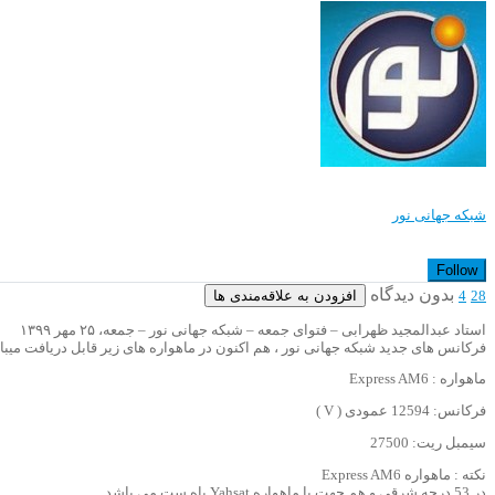
شبکه جهانی نور
Follow
بدون دیدگاه
افزودن به علاقه‌مندی ها
4
28
استاد عبدالمجید ظهرابی – فتوای جمعه – شبکه جهانی نور – جمعه، ۲۵ مهر ۱۳۹۹
فرکانس های جدید شبکه جهانی نور ، هم اکنون در ماهواره های زیر قابل دریافت میبا
ماهواره : Express AM6
فرکانس: 12594 عمودی ( V )
سیمبل ریت: 27500
نکته : ماهواره Express AM6
در 53 درجه شرقی و هم جهت با ماهواره Yahsat یاه ست می باشد