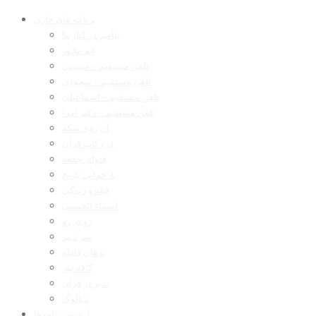
برنامه های جاری
پیامبر در کنار ما
غم مخور
تلفن مستقیم – حسینی
تلفن مستقیم – سجودی
تلفن مستقیم – اسماعیلی
تلفن مستقیم – دکتر امرا
آن روی سکه
در رکاب قرآن
فتوای جمعه
بازخوانی تاریخ
فقه و زندگی
اسماء الحسنی
رو در رو
سر دبیر
برهان قاطع
کافه نور
تدبر در قرآن
دیالوگ
آرشیو برنامه‌ها