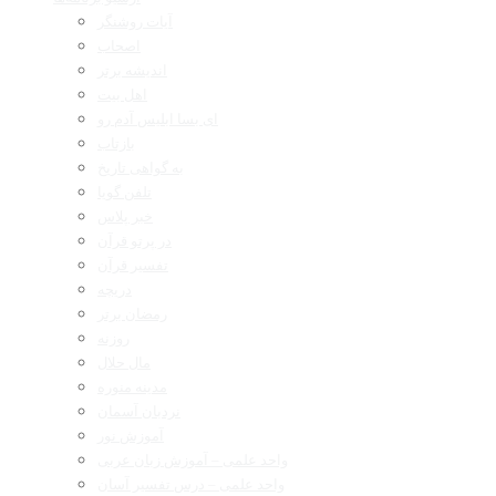
آیات روشنگر
اصحاب
اندیشه برتر
اهل بیت
ای بسا ابلیس آدم رو
بازتاب
به گواهی تاریخ
تلفن گویا
خبر پلاس
در پرتو قرآن
تفسیر قرآن
دریچه
رمضان برتر
روزنه
مال حلال
مدینه منوره
نردبان آسمان
آموزش نور
واحد علمی – آموزش زبان عربی
واحد علمی – درس تفسیر آسان