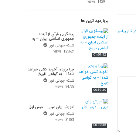
1429 views
پربازدید ترین ها
کنار پیامبر
پیشگویی قرآن از آینده
جمهوری اسلامی ایران – به
گواهی تاریخ
شبکه جهانی نور
125624 views
01:01:52
چرا بزودی آخوند کشی خواهد
شد؟! – به گواهی تاریخ
شبکه جهانی نور
94738 views
00:59:20
آموزش زبان عربی – درس اول
شبکه جهانی نور
31881 views
00:30:36