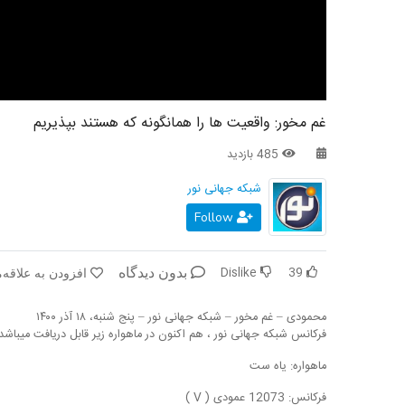
غم مخور: واقعیت ها را همانگونه که هستند بپذیریم
485 بازدید
شبکه جهانی نور
Follow
Dislike
39
بدون دیدگاه
افزودن به علاقه‌
محمودی – غم مخور – شبکه جهانی نور – پنج شنبه، ۱۸ آذر ۱۴۰۰
فرکانس شبکه جهانی نور ، هم اکنون در ماهواره زیر قابل دریافت میباشد
ماهواره: یاه ست
فرکانس: 12073 عمودی ( V )