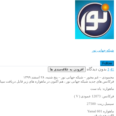
شبکه جهانی نور
Follow
بدون دیدگاه
افزودن به علاقه‌مندی ها
3
41
محمودی – غم مخور – شبکه جهانی نور – پنج شنبه، ۲۸ اسفند ۱۳۹۹
فرکانس های جدید شبکه جهانی نور ، هم اکنون در ماهواره های زیر قابل دریافت میبا
ماهواره: یاه ست
فرکانس: 12073 عمودی ( V )
سیمبل ریت: 27500
ماهواره Yamal 601
49 درجه شرقی