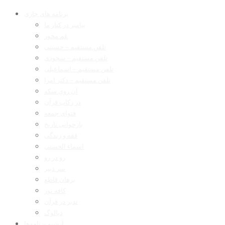
برنامه های جاری
پیامبر در کنار ما
غم مخور
تلفن مستقیم – حسینی
تلفن مستقیم – سجودی
تلفن مستقیم – اسماعیلی
تلفن مستقیم – دکتر امرا
آن روی سکه
در رکاب قرآن
فتوای جمعه
بازخوانی تاریخ
فقه و زندگی
اسماء الحسنی
رو در رو
سر دبیر
برهان قاطع
کافه نور
تدبر در قرآن
دیالوگ
آرشیو برنامه‌ها