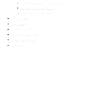
واحد علمی – درس صحیح بخاری
واحد علمی – درس عقیده
واحد علمی – فقه السنه
فیلم و سریال
پخش زنده
پخش زنده جدید
زمان پخش برنامه ها
فرکانس‌های شبکه
تماس با ما