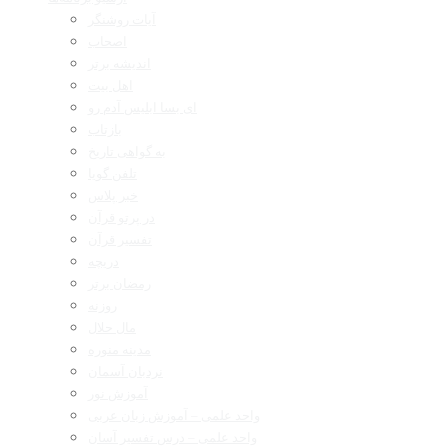
آیات روشنگر
اصحاب
اندیشه برتر
اهل بیت
ای بسا ابلیس آدم رو
بازتاب
به گواهی تاریخ
تلفن گویا
خبر پلاس
در پرتو قرآن
تفسیر قرآن
دریچه
رمضان برتر
روزنه
مال حلال
مدینه منوره
نردبان آسمان
آموزش نور
واحد علمی – آموزش زبان عربی
واحد علمی – درس تفسیر آسان