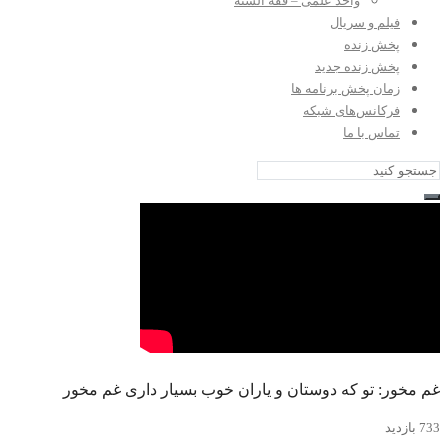
واحد علمی – فقه السنه
فیلم و سریال
پخش زنده
پخش زنده جدید
زمان پخش برنامه ها
فرکانس‌های شبکه
تماس با ما
غم مخور: تو که دوستان و یاران خوب بسیار داری غم مخور
733 بازدید