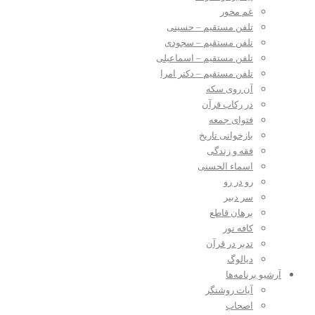
غم مخور
تلفن مستقیم – حسینی
تلفن مستقیم – سجودی
تلفن مستقیم – اسماعیلی
تلفن مستقیم – دکتر امرا
آن روی سکه
در رکاب قرآن
فتوای جمعه
بازخوانی تاریخ
فقه و زندگی
اسماء الحسنی
رو در رو
سر دبیر
برهان قاطع
کافه نور
تدبر در قرآن
دیالوگ
آرشیو برنامه‌ها
آیات روشنگر
اصحاب