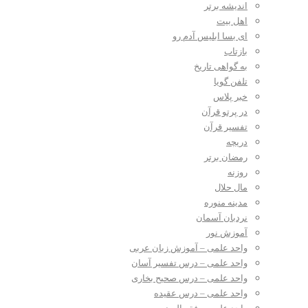
اندیشه برتر
اهل بیت
ای بسا ابلیس آدم رو
بازتاب
به گواهی تاریخ
تلفن گویا
خبر پلاس
در پرتو قرآن
تفسیر قرآن
دریچه
رمضان برتر
روزنه
مال حلال
مدینه منوره
نردبان آسمان
آموزش نور
واحد علمی – آموزش زبان عربی
واحد علمی – درس تفسیر آسان
واحد علمی – درس صحیح بخاری
واحد علمی – درس عقیده