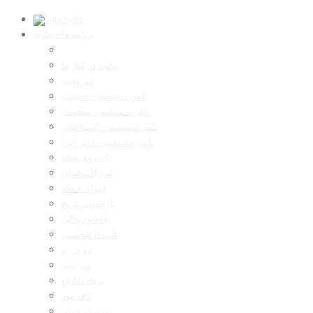
برنامه های جاری
پیامبر در کنار ما
غم مخور
تلفن مستقیم – حسینی
تلفن مستقیم – سجودی
تلفن مستقیم – اسماعیلی
تلفن مستقیم – دکتر امرا
آن روی سکه
در رکاب قرآن
فتوای جمعه
بازخوانی تاریخ
فقه و زندگی
اسماء الحسنی
رو در رو
سر دبیر
برهان قاطع
کافه نور
تدبر در قرآن