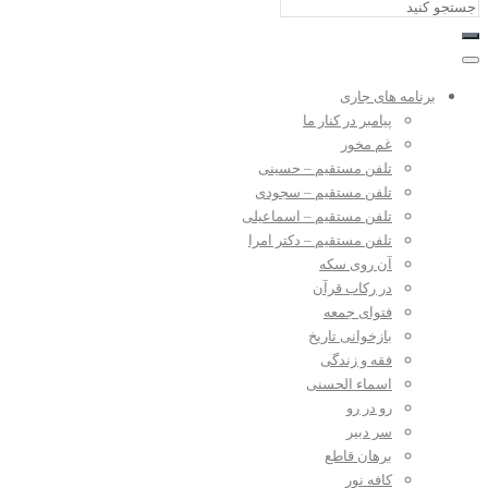
برنامه های جاری
پیامبر در کنار ما
غم مخور
تلفن مستقیم – حسینی
تلفن مستقیم – سجودی
تلفن مستقیم – اسماعیلی
تلفن مستقیم – دکتر امرا
آن روی سکه
در رکاب قرآن
فتوای جمعه
بازخوانی تاریخ
فقه و زندگی
اسماء الحسنی
رو در رو
سر دبیر
برهان قاطع
کافه نور