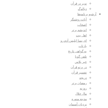
تدبر در قرآن
دیالوگ
آرشیو برنامه‌ها
آیات روشنگر
اصحاب
اندیشه برتر
اهل بیت
ای بسا ابلیس آدم رو
بازتاب
به گواهی تاریخ
تلفن گویا
خبر پلاس
در پرتو قرآن
تفسیر قرآن
دریچه
رمضان برتر
روزنه
مال حلال
مدینه منوره
نردبان آسمان