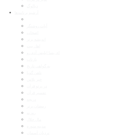
دیالوگ
آرشیو برنامه‌ها
آیات روشنگر
اصحاب
اندیشه برتر
اهل بیت
ای بسا ابلیس آدم رو
بازتاب
به گواهی تاریخ
تلفن گویا
خبر پلاس
در پرتو قرآن
تفسیر قرآن
دریچه
رمضان برتر
روزنه
مال حلال
مدینه منوره
نردبان آسمان