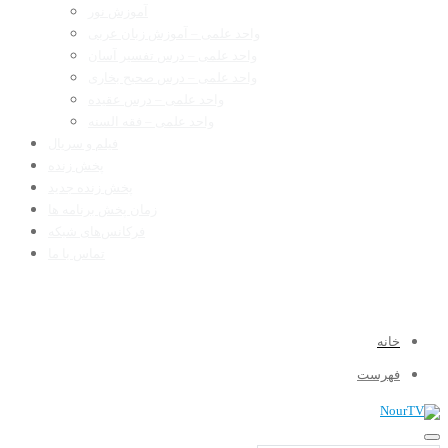
آموزش نور
واحد علمی – آموزش زبان عربی
واحد علمی – درس تفسیر آسان
واحد علمی – درس صحیح بخاری
واحد علمی – درس عقیده
واحد علمی – فقه السنه
فیلم و سریال
پخش زنده
پخش زنده جدید
زمان پخش برنامه ها
فرکانس‌های شبکه
تماس با ما
خانه
فهرست