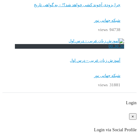
چرا بزودی آخوند کشی خواهد شد؟! – به گواهی تاریخ
شبکه جهانی نور
94738 views
00:30:36
آموزش زبان عربی – درس اول
شبکه جهانی نور
31881 views
Login
×
Login via Social Profile