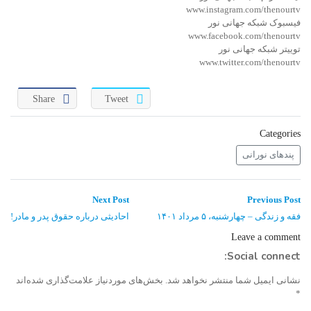
www.instagram.com/thenourtv
فیسبوک شبکه جهانی نور
www.facebook.com/thenourtv
توییتر شبکه جهانی نور
www.twitter.com/thenourtv
Share
Tweet
Categories
پندهای نورانی
راهبری
Next
Previous
Next Post
Previous Post
post:
post:
نوشته
فقه و زندگی – چهارشنبه، ۵ مرداد ۱۴۰۱
احادیثی درباره حقوق پدر و مادر!
Leave a comment
Social connect:
نشانی ایمیل شما منتشر نخواهد شد.
بخش‌های موردنیاز علامت‌گذاری شده‌اند
*