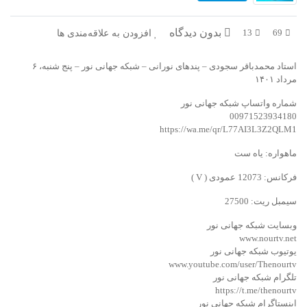
بدون دیدگاه
افزودن به علاقه‌مندی ها
13
69
استاد محمدباقر سجودی – پندهای نورانی – شبکه جهانی نور – پنج شنبه، ۶
مرداد ۱۴۰۱
شماره واتساپ شبکه جهانی نور
00971523934180
https://wa.me/qr/L77AI3L3Z2QLM1
ماهواره: یاه ست
فرکانس: 12073 عمودی ( V )
سیمبل ریت: 27500
وبسایت شبکه جهانی نور
www.nourtv.net
یوتیوب شبکه جهانی نور
www.youtube.com/user/Thenourtv
تلگرام شبکه جهانی نور
https://t.me/thenourtv
اینستاگرام شبکه جهانی نور