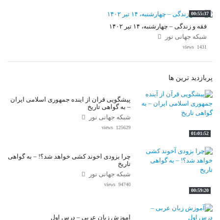
00:55:37
فقه و زندگی – چهارشنبه، ۱۴ تیر ۱۴۰۲
شبکه جهانی نور
1431 views
پربازدید ترین ها
پیشگویی قرآن از آینده جمهوری اسلامی ایران
– به گواهی تاریخ
شبکه جهانی نور
125629 views
01:01:52
چرا بزودی آخوند کشی خواهد شد؟! – به گواهی
تاریخ
شبکه جهانی نور
94740 views
00:59:20
آموزش زبان عربی – درس اول