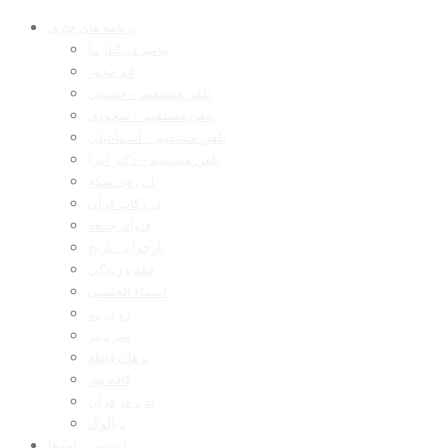
برنامه های جاری
پیامبر در کنار ما
غم مخور
تلفن مستقیم – حسینی
تلفن مستقیم – سجودی
تلفن مستقیم – اسماعیلی
تلفن مستقیم – دکتر امرا
آن روی سکه
در رکاب قرآن
فتوای جمعه
بازخوانی تاریخ
فقه و زندگی
اسماء الحسنی
رو در رو
سر دبیر
برهان قاطع
کافه نور
تدبر در قرآن
دیالوگ
آرشیو برنامه‌ها