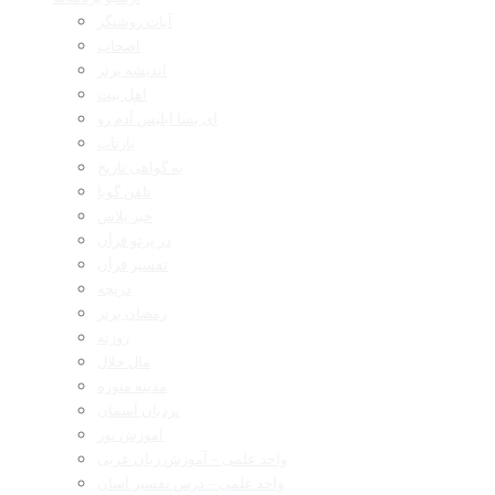
آیات روشنگر
اصحاب
اندیشه برتر
اهل بیت
ای بسا ابلیس آدم رو
بازتاب
به گواهی تاریخ
تلفن گویا
خبر پلاس
در پرتو قرآن
تفسیر قرآن
دریچه
رمضان برتر
روزنه
مال حلال
مدینه منوره
نردبان آسمان
آموزش نور
واحد علمی – آموزش زبان عربی
واحد علمی – درس تفسیر آسان