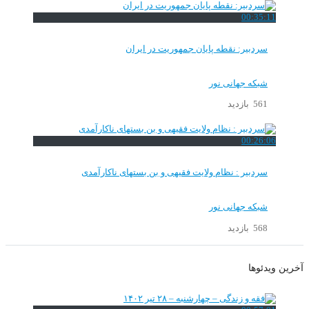
00:35:11
سردبیر: نقطه پایان جمهوریت در ایران
شبکه جهانی نور
561 بازدید
00:26:06
سردبیر : نظام ولایت فقیهی و بن بستهای ناکارآمدی
شبکه جهانی نور
568 بازدید
آخرین ویدئوها