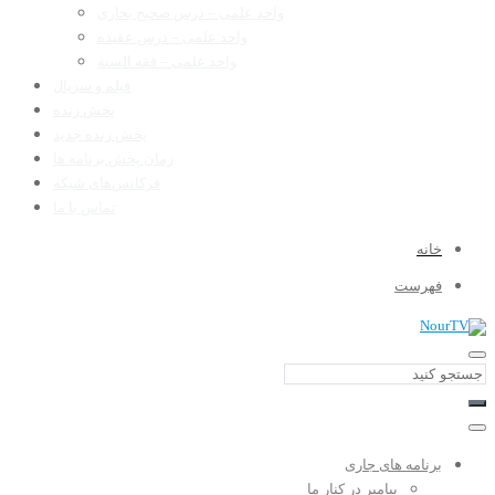
واحد علمی – درس صحیح بخاری
واحد علمی – درس عقیده
واحد علمی – فقه السنه
فیلم و سریال
پخش زنده
پخش زنده جدید
زمان پخش برنامه ها
فرکانس‌های شبکه
تماس با ما
خانه
فهرست
برنامه های جاری
پیامبر در کنار ما