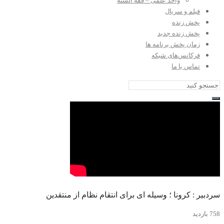
واحد علمی – فقه السنه
فیلم و سریال
پخش زنده
پخش زنده جدید
زمان پخش برنامه ها
فرکانس‌های شبکه
تماس با ما
سردبیر : کرونا ؛ وسیله ای برای انتقام نظام از منتقدین
758 بازدید