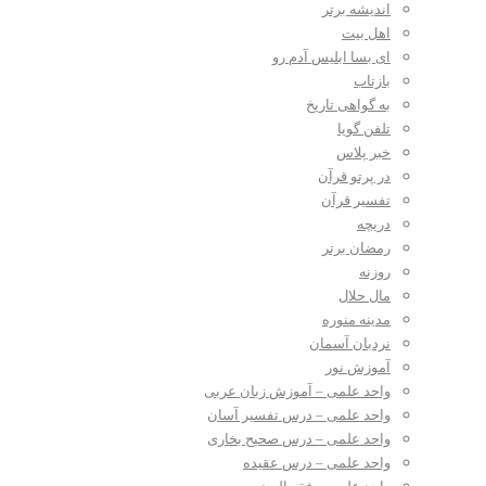
اندیشه برتر
اهل بیت
ای بسا ابلیس آدم رو
بازتاب
به گواهی تاریخ
تلفن گویا
خبر پلاس
در پرتو قرآن
تفسیر قرآن
دریچه
رمضان برتر
روزنه
مال حلال
مدینه منوره
نردبان آسمان
آموزش نور
واحد علمی – آموزش زبان عربی
واحد علمی – درس تفسیر آسان
واحد علمی – درس صحیح بخاری
واحد علمی – درس عقیده