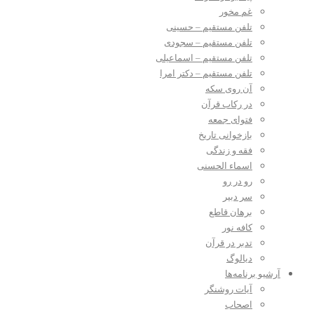
غم مخور
تلفن مستقیم – حسینی
تلفن مستقیم – سجودی
تلفن مستقیم – اسماعیلی
تلفن مستقیم – دکتر امرا
آن روی سکه
در رکاب قرآن
فتوای جمعه
بازخوانی تاریخ
فقه و زندگی
اسماء الحسنی
رو در رو
سر دبیر
برهان قاطع
کافه نور
تدبر در قرآن
دیالوگ
آرشیو برنامه‌ها
آیات روشنگر
اصحاب