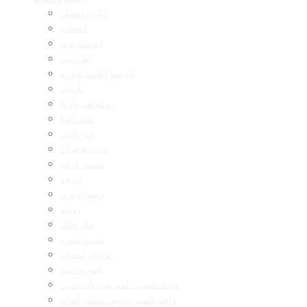
آیات روشنگر
اصحاب
اندیشه برتر
اهل بیت
ای بسا ابلیس آدم رو
بازتاب
به گواهی تاریخ
تلفن گویا
خبر پلاس
در پرتو قرآن
تفسیر قرآن
دریچه
رمضان برتر
روزنه
مال حلال
مدینه منوره
نردبان آسمان
آموزش نور
واحد علمی – آموزش زبان عربی
واحد علمی – درس تفسیر آسان