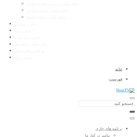
واحد علمی – درس صحیح بخاری
واحد علمی – درس عقیده
واحد علمی – فقه السنه
فیلم و سریال
پخش زنده
پخش زنده جدید
زمان پخش برنامه ها
فرکانس‌های شبکه
تماس با ما
خانه
فهرست
برنامه های جاری
پیامبر در کنار ما