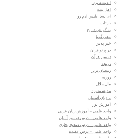
اندیشه برتر
اهل بیت
ای بسا ابلیس آدم رو
بازتاب
به گواهی تاریخ
تلفن گویا
خبر پلاس
در پرتو قرآن
تفسیر قرآن
دریچه
رمضان برتر
روزنه
مال حلال
مدینه منوره
نردبان آسمان
آموزش نور
واحد علمی – آموزش زبان عربی
واحد علمی – درس تفسیر آسان
واحد علمی – درس صحیح بخاری
واحد علمی – درس عقیده