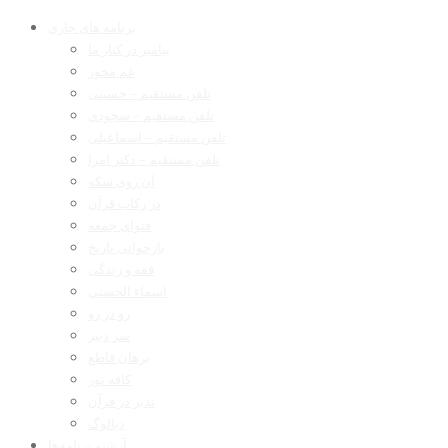
برنامه های جاری
پیامبر در کنار ما
غم مخور
تلفن مستقیم – حسینی
تلفن مستقیم – سجودی
تلفن مستقیم – اسماعیلی
تلفن مستقیم – دکتر امرا
آن روی سکه
در رکاب قرآن
فتوای جمعه
بازخوانی تاریخ
فقه و زندگی
اسماء الحسنی
رو در رو
سر دبیر
برهان قاطع
کافه نور
تدبر در قرآن
دیالوگ
آرشیو برنامه‌ها