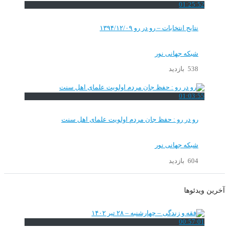
01:25:52
نتایج انتخابات – رو در رو ۱۳۹۴/۱۲/۰۹
شبکه جهانی نور
538 بازدید
01:03:55
رو در رو : حفظ جان مردم اولویت علمای اهل سنت
شبکه جهانی نور
604 بازدید
آخرین ویدئوها
00:57:01