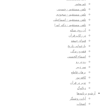
غم مخور
تلفن مستقیم – حسینی
تلفن مستقیم – سجودی
تلفن مستقیم – اسماعیلی
تلفن مستقیم – دکتر امرا
آن روی سکه
در رکاب قرآن
فتوای جمعه
بازخوانی تاریخ
فقه و زندگی
اسماء الحسنی
رو در رو
سر دبیر
برهان قاطع
کافه نور
تدبر در قرآن
دیالوگ
آرشیو برنامه‌ها
آیات روشنگر
اصحاب