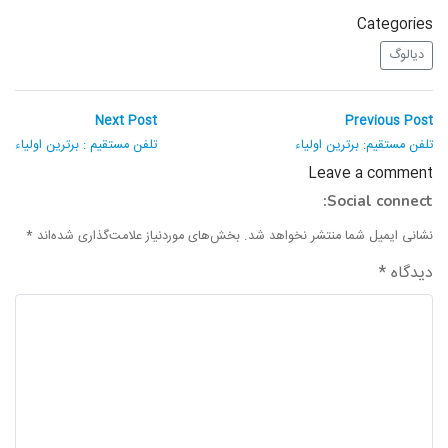
واحد علمی – درس تفسیر آسان
Categories
دیالوگ
واحد علمی – درس صحیح بخاری
واحد علمی – درس عقیده
راهبری
Next
Previous
Next Post
Previous Post
post:
post:
نوشته
تلفن مستقیم: برترین اولیاء
تلفن مستقیم : برترین اولیاء
واحد علمی – فقه السنه
Leave a comment
Social connect:
نشانی ایمیل شما منتشر نخواهد شد.
بخش‌های موردنیاز علامت‌گذاری شده‌اند
*
دیدگاه
*