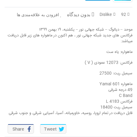
در پرتو قرآن
بازخوانی تاریخ
Dislike
92
بدون دیدگاه
افزودن به علاقه‌مندی ها
تفسیر قرآن
فقه و زندگی
موحد – دیالوگ – شبکه جهانی نور – یکشنبه، ۱۹ بهمن ۱۳۹۹
دریچه
اسماء الحسنی
فرکانس های جدید شبکه جهانی نور ، هم اکنون در ماهواره های زیر قابل دریافت
میباشد:
رو در رو
رمضان برتر
ماهواره: یاه ست
روزنه
سر دبیر
فرکانس: 12073 عمودی ( V )
سیمبل ریت: 27500
مال حلال
برهان قاطع
ماهواره Yamal 601
کافه نور
مدینه منوره
49 درجه شرقی
C Band
فرکانس 4183 L
تدبر در قرآن
نردبان آسمان
سیمبل ریت 18400
قابل دریافت در تمام اروپا، روسیه، خاورمیانه، آسیا، آسیایی شرقی و جنوب شرقی
دیالوگ
آموزش نور
Share
Tweet
واحد علمی – آموزش زبان عربی