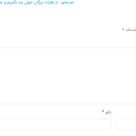
غم مخور : از نظرات بزرگان جهان پند بگیریم و غم 
ده‌اند
*
نام
*