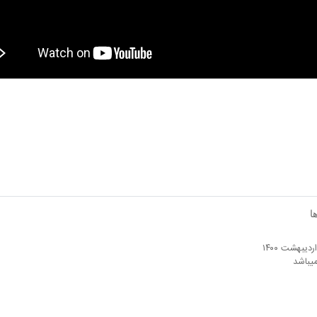
ا
میباشد