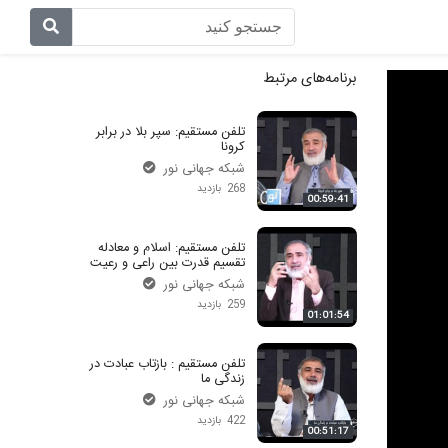
آیات روشنگر
پیامبر در کنار ما
برنامه‌های مرتبط
اصحاب
غم مخور
تلفن مستقیم: سپر بلا در برابر
کرونا
اندیشه برتر
تلفن مستقیم – حسینی
شبکه جهانی نور
268 بازدید
اهل بیت
تلفن مستقیم – سجودی
00:59:41
ای بسا ابلیس آدم رو
تلفن مستقیم – اسماعیلی
تلفن مستقیم: اسلام و معادله
تقسیم قدرت بین راعی و رعیت
شبکه جهانی نور
بازتاب
تلفن مستقیم – دکتر امرا
259 بازدید
01:01:54
آن روی سکه
به گواهی تاریخ
تلفن مستقیم : بازتاب عبادت در
تلفن گویا
در رکاب قرآن
زندگی ما
شبکه جهانی نور
خبر پلاس
فتوای جمعه
422 بازدید
00:51:17