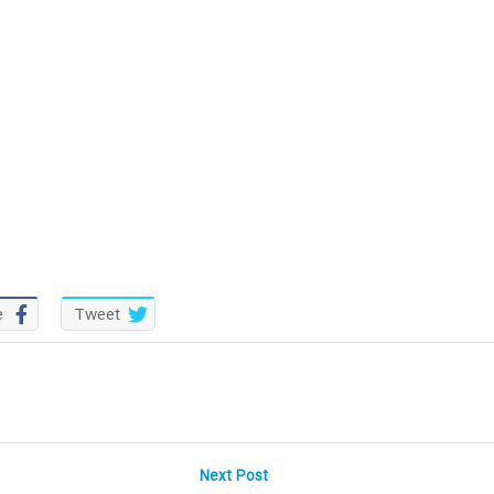
e
Tweet
Next
Next Post
post: