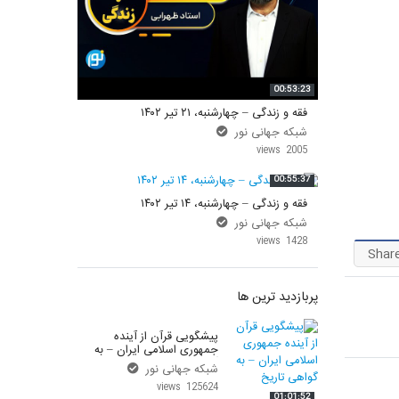
واحد علمی – درس تفسیر آسان
واحد علمی – درس صحیح بخاری
00:53:23
واحد علمی – درس عقیده
فقه و زندگی – چهارشنبه، ۲۱ تیر ۱۴۰۲
شبکه جهانی نور
واحد علمی – فقه السنه
2005 views
00:55:37
فقه و زندگی – چهارشنبه، ۱۴ تیر ۱۴۰۲
شبکه جهانی نور
1428 views
Shar
پربازدید ترین ها
پیشگویی قرآن از آینده
جمهوری اسلامی ایران – به
گواهی تاریخ
شبکه جهانی نور
125624 views
01:01:52