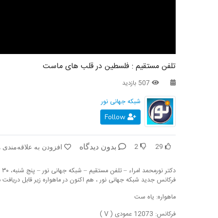
تلفن مستقیم : فلسطین در قلب های ماست
507 بازدید
شبکه جهانی نور
Follow
2
29
بدون دیدگاه
افزودن به علاقه‌مندی ه
دکتر نورمحمد امراء – تلفن مستقیم – شبکه جهانی نور – پنج شنبه، ۳۰ اردیبهشت ۱۴۰۰
فرکانس جدید شبکه جهانی نور ، هم اکنون در ماهواره زیر قابل دریافت 
ماهواره: یاه ست
فرکانس: 12073 عمودی ( V )