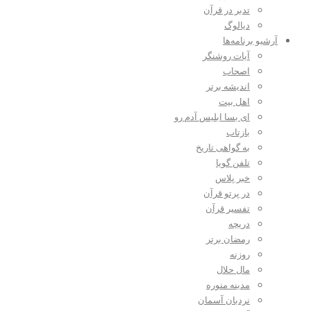
تدبر در قرآن
دیالوگ
آرشیو برنامه‌ها
آیات روشنگر
اصحاب
اندیشه برتر
اهل بیت
ای بسا ابلیس آدم رو
بازتاب
به گواهی تاریخ
تلفن گویا
خبر پلاس
در پرتو قرآن
تفسیر قرآن
دریچه
رمضان برتر
روزنه
مال حلال
مدینه منوره
نردبان آسمان