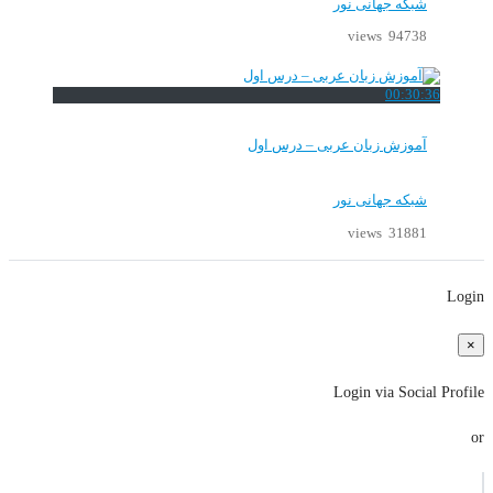
شبکه جهانی نور
94738 views
00:30:36
آموزش زبان عربی – درس اول
شبکه جهانی نور
31881 views
Login
×
Login via Social Profile
or