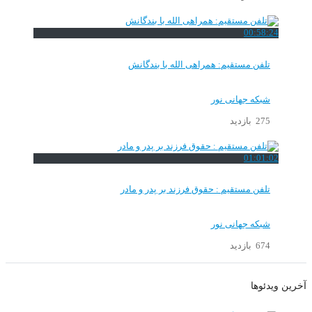
00:58:24
تلفن مستقیم: همراهی الله با بندگانش
شبکه جهانی نور
275 بازدید
01:01:02
تلفن مستقیم : حقوق فرزند بر پدر و مادر
شبکه جهانی نور
674 بازدید
آخرین ویدئوها