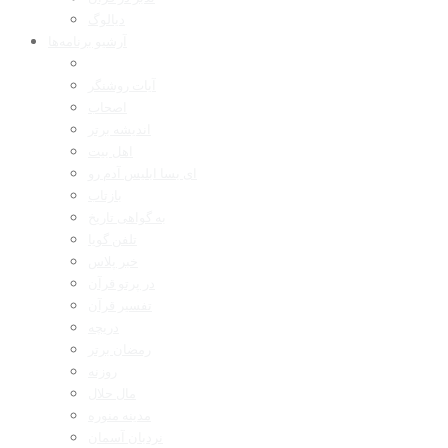
دیالوگ
آرشیو برنامه‌ها
آیات روشنگر
اصحاب
اندیشه برتر
اهل بیت
ای بسا ابلیس آدم رو
بازتاب
به گواهی تاریخ
تلفن گویا
خبر پلاس
در پرتو قرآن
تفسیر قرآن
دریچه
رمضان برتر
روزنه
مال حلال
مدینه منوره
نردبان آسمان