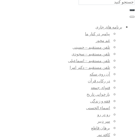
برنامه های جاری
پیامبر در کنار ما
غم مخور
تلفن مستقیم – حسینی
تلفن مستقیم – سجودی
تلفن مستقیم – اسماعیلی
تلفن مستقیم – دکتر امرا
آن روی سکه
در رکاب قرآن
فتوای جمعه
بازخوانی تاریخ
فقه و زندگی
اسماء الحسنی
رو در رو
سر دبیر
برهان قاطع
کافه نور