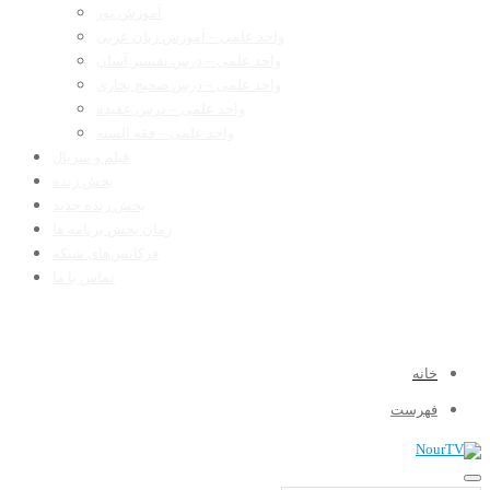
آموزش نور
واحد علمی – آموزش زبان عربی
واحد علمی – درس تفسیر آسان
واحد علمی – درس صحیح بخاری
واحد علمی – درس عقیده
واحد علمی – فقه السنه
فیلم و سریال
پخش زنده
پخش زنده جدید
زمان پخش برنامه ها
فرکانس‌های شبکه
تماس با ما
خانه
فهرست