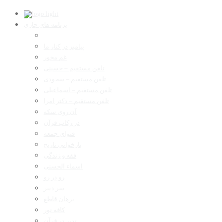
برنامه های جاری
پیامبر در کنار ما
غم مخور
تلفن مستقیم – حسینی
تلفن مستقیم – سجودی
تلفن مستقیم – اسماعیلی
تلفن مستقیم – دکتر امرا
آن روی سکه
در رکاب قرآن
فتوای جمعه
بازخوانی تاریخ
فقه و زندگی
اسماء الحسنی
رو در رو
سر دبیر
برهان قاطع
کافه نور
تدبر در قرآن