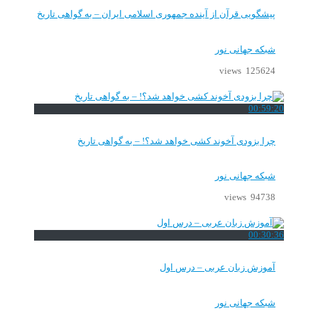
پیشگویی قرآن از آینده جمهوری اسلامی ایران – به گواهی تاریخ
شبکه جهانی نور
125624 views
00:59:20
چرا بزودی آخوند کشی خواهد شد؟! – به گواهی تاریخ
شبکه جهانی نور
94738 views
00:30:36
آموزش زبان عربی – درس اول
شبکه جهانی نور