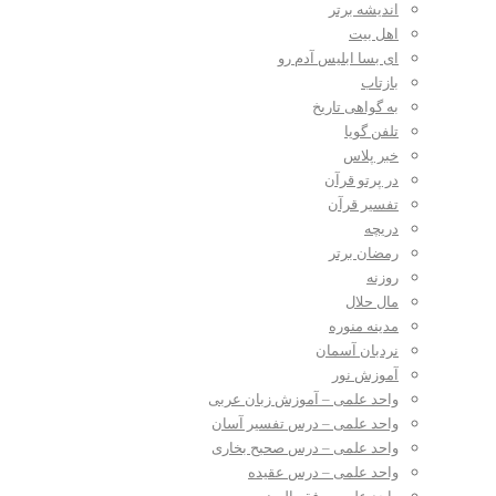
اندیشه برتر
اهل بیت
ای بسا ابلیس آدم رو
بازتاب
به گواهی تاریخ
تلفن گویا
خبر پلاس
در پرتو قرآن
تفسیر قرآن
دریچه
رمضان برتر
روزنه
مال حلال
مدینه منوره
نردبان آسمان
آموزش نور
واحد علمی – آموزش زبان عربی
واحد علمی – درس تفسیر آسان
واحد علمی – درس صحیح بخاری
واحد علمی – درس عقیده