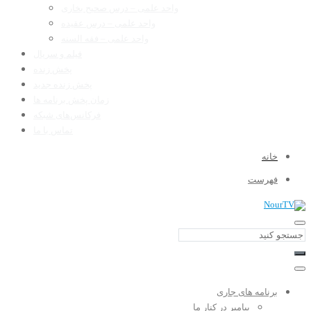
واحد علمی – درس صحیح بخاری
واحد علمی – درس عقیده
واحد علمی – فقه السنه
فیلم و سریال
پخش زنده
پخش زنده جدید
زمان پخش برنامه ها
فرکانس‌های شبکه
تماس با ما
خانه
فهرست
برنامه های جاری
پیامبر در کنار ما