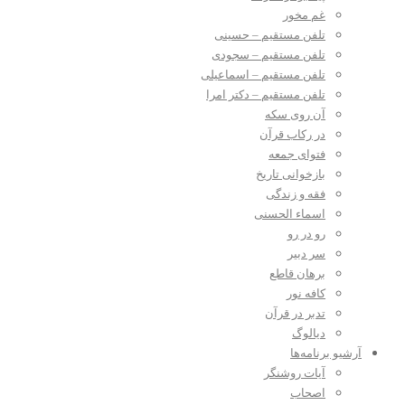
غم مخور
تلفن مستقیم – حسینی
تلفن مستقیم – سجودی
تلفن مستقیم – اسماعیلی
تلفن مستقیم – دکتر امرا
آن روی سکه
در رکاب قرآن
فتوای جمعه
بازخوانی تاریخ
فقه و زندگی
اسماء الحسنی
رو در رو
سر دبیر
برهان قاطع
کافه نور
تدبر در قرآن
دیالوگ
آرشیو برنامه‌ها
آیات روشنگر
اصحاب