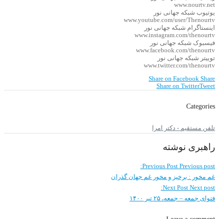
www.nourtv.net
یوتیوب شبکه جهانی نور
www.youtube.com/user/Thenourtv
اینستاگرام شبکه جهانی نور
www.instagram.com/thenourtv
فیسبوک شبکه جهانی نور
www.facebook.com/thenourtv
توییتر شبکه جهانی نور
www.twitter.com/thenourtv
Share on Facebook
Share
Share on Twitter
Tweet
Categories
تلفن مستقیم - دکتر امرا
راهبری نوشته
Previous Post
Previous post:
غم مخور : برخیز و مخور غم جهان گذران
Next Post
Next post:
فتوای جمعه – جمعه، ۲۵ تیر ۱۴۰۰