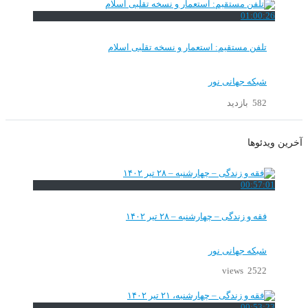
01:00:26
تلفن مستقیم: استعمار و نسخه تقلبی اسلام
شبکه جهانی نور
582 بازدید
آخرین ویدئوها
00:57:01
فقه و زندگی – چهارشنبه – ۲۸ تیر ۱۴۰۲
شبکه جهانی نور
2522 views
00:53:23