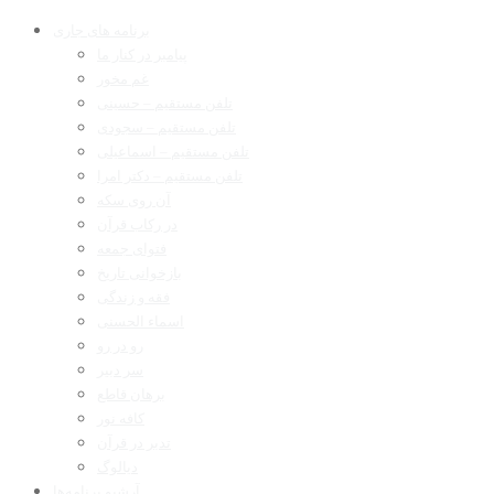
برنامه های جاری
پیامبر در کنار ما
غم مخور
تلفن مستقیم – حسینی
تلفن مستقیم – سجودی
تلفن مستقیم – اسماعیلی
تلفن مستقیم – دکتر امرا
آن روی سکه
در رکاب قرآن
فتوای جمعه
بازخوانی تاریخ
فقه و زندگی
اسماء الحسنی
رو در رو
سر دبیر
برهان قاطع
کافه نور
تدبر در قرآن
دیالوگ
آرشیو برنامه‌ها