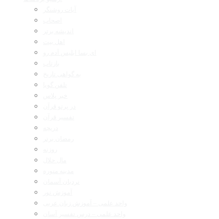
آیات روشنگر
اصحاب
اندیشه برتر
اهل بیت
ای بسا ابلیس آدم رو
بازتاب
به گواهی تاریخ
تلفن گویا
خبر پلاس
در پرتو قرآن
تفسیر قرآن
دریچه
رمضان برتر
روزنه
مال حلال
مدینه منوره
نردبان آسمان
آموزش نور
واحد علمی – آموزش زبان عربی
واحد علمی – درس تفسیر آسان