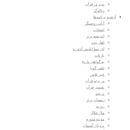
تدبر در قرآن
دیالوگ
آرشیو برنامه‌ها
آیات روشنگر
اصحاب
اندیشه برتر
اهل بیت
ای بسا ابلیس آدم رو
بازتاب
به گواهی تاریخ
تلفن گویا
خبر پلاس
در پرتو قرآن
تفسیر قرآن
دریچه
رمضان برتر
روزنه
مال حلال
مدینه منوره
نردبان آسمان