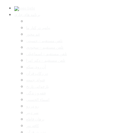
برنامه های جاری
پیامبر در کنار ما
غم مخور
تلفن مستقیم – حسینی
تلفن مستقیم – سجودی
تلفن مستقیم – اسماعیلی
تلفن مستقیم – دکتر امرا
آن روی سکه
در رکاب قرآن
فتوای جمعه
بازخوانی تاریخ
فقه و زندگی
اسماء الحسنی
رو در رو
سر دبیر
برهان قاطع
کافه نور
تدبر در قرآن