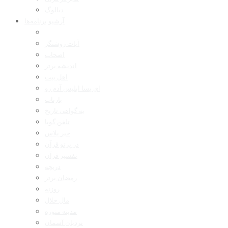
دیالوگ
آرشیو برنامه‌ها
آیات روشنگر
اصحاب
اندیشه برتر
اهل بیت
ای بسا ابلیس آدم رو
بازتاب
به گواهی تاریخ
تلفن گویا
خبر پلاس
در پرتو قرآن
تفسیر قرآن
دریچه
رمضان برتر
روزنه
مال حلال
مدینه منوره
نردبان آسمان