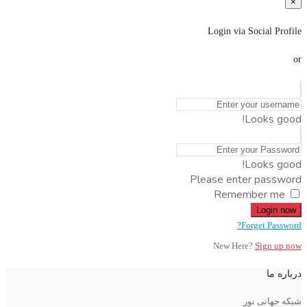
×
Login via Social Profile
or
Looks good!
Looks good!
Please enter password
Remember me
Login now
Forget Password?
New Here?
Sign up now
درباره ما
شبکه جهانی نور