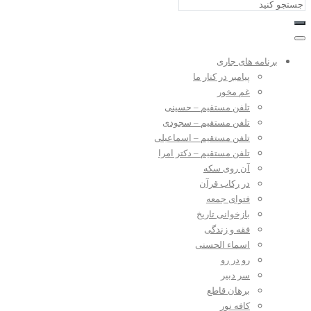
برنامه های جاری
پیامبر در کنار ما
غم مخور
تلفن مستقیم – حسینی
تلفن مستقیم – سجودی
تلفن مستقیم – اسماعیلی
تلفن مستقیم – دکتر امرا
آن روی سکه
در رکاب قرآن
فتوای جمعه
بازخوانی تاریخ
فقه و زندگی
اسماء الحسنی
رو در رو
سر دبیر
برهان قاطع
کافه نور