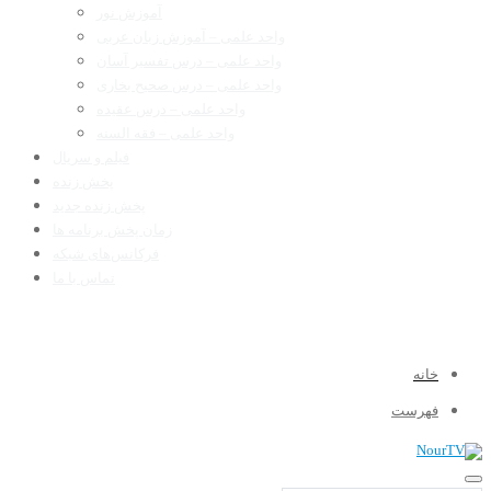
آموزش نور
واحد علمی – آموزش زبان عربی
واحد علمی – درس تفسیر آسان
واحد علمی – درس صحیح بخاری
واحد علمی – درس عقیده
واحد علمی – فقه السنه
فیلم و سریال
پخش زنده
پخش زنده جدید
زمان پخش برنامه ها
فرکانس‌های شبکه
تماس با ما
خانه
فهرست