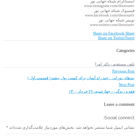
اینستاگرام شبکه جهانی نور
www.instagram.com/thenourtv
فیسبوک شبکه جهانی نور
www.facebook.com/thenourtv
توییتر شبکه جهانی نور
www.twitter.com/thenourtv
Share on Facebook
Share
Share on Twitter
Tweet
Categories
تلفن مستقیم - دکتر امرا
Previous
راهبری
Previous Post
post:
نوشته
پندهای نورانی : چند راه آسان برای کسب پول بیشتر( قسمت اول )
Next
Next Post
post:
فقه و زندگی – چهارشنبه، ۲۶ خرداد ۱۴۰۰
Leave a comment
Social connect:
نشانی ایمیل شما منتشر نخواهد شد.
بخش‌های موردنیاز علامت‌گذاری شده‌اند
*