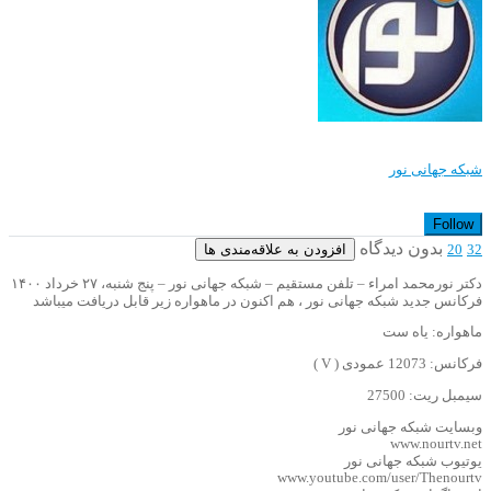
شبکه جهانی نور
Follow
بدون دیدگاه
افزودن به علاقه‌مندی ها
20
32
دکتر نورمحمد امراء – تلفن مستقیم – شبکه جهانی نور – پنج شنبه، ۲۷ خرداد ۱۴۰۰
فرکانس جدید شبکه جهانی نور ، هم اکنون در ماهواره زیر قابل دریافت میباشد
ماهواره: یاه ست
فرکانس: 12073 عمودی ( V )
سیمبل ریت: 27500
وبسایت شبکه جهانی نور
www.nourtv.net
یوتیوب شبکه جهانی نور
www.youtube.com/user/Thenourtv