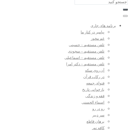
برنامه های جاری
پیامبر در کنار ما
غم مخور
تلفن مستقیم – حسینی
تلفن مستقیم – سجودی
تلفن مستقیم – اسماعیلی
تلفن مستقیم – دکتر امرا
آن روی سکه
در رکاب قرآن
فتوای جمعه
بازخوانی تاریخ
فقه و زندگی
اسماء الحسنی
رو در رو
سر دبیر
برهان قاطع
کافه نور