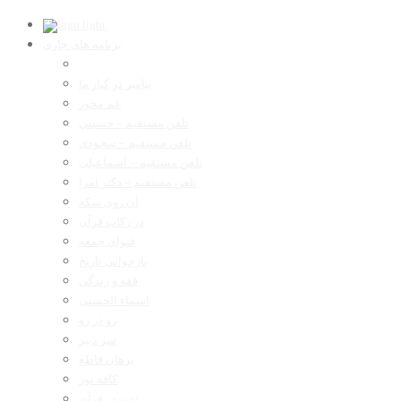
برنامه های جاری
پیامبر در کنار ما
غم مخور
تلفن مستقیم – حسینی
تلفن مستقیم – سجودی
تلفن مستقیم – اسماعیلی
تلفن مستقیم – دکتر امرا
آن روی سکه
در رکاب قرآن
فتوای جمعه
بازخوانی تاریخ
فقه و زندگی
اسماء الحسنی
رو در رو
سر دبیر
برهان قاطع
کافه نور
تدبر در قرآن