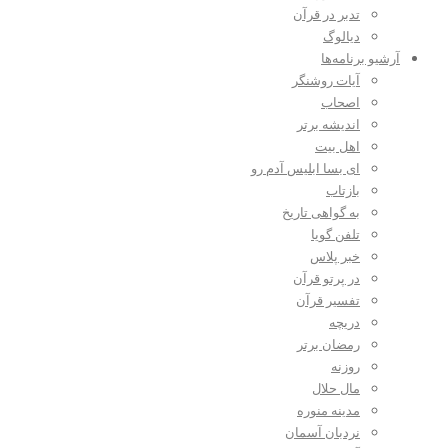
تدبر در قرآن
دیالوگ
آرشیو برنامه‌ها
آیات روشنگر
اصحاب
اندیشه برتر
اهل بیت
ای بسا ابلیس آدم رو
بازتاب
به گواهی تاریخ
تلفن گویا
خبر پلاس
در پرتو قرآن
تفسیر قرآن
دریچه
رمضان برتر
روزنه
مال حلال
مدینه منوره
نردبان آسمان