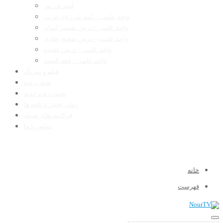
آموزش نور
واحد علمی – آموزش زبان عربی
واحد علمی – درس تفسیر آسان
واحد علمی – درس صحیح بخاری
واحد علمی – درس عقیده
واحد علمی – فقه السنه
فیلم و سریال
پخش زنده
پخش زنده جدید
زمان پخش برنامه ها
فرکانس‌های شبکه
تماس با ما
خانه
فهرست