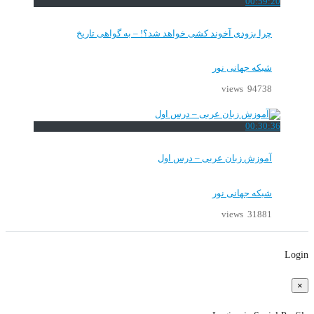
00:59:20
چرا بزودی آخوند کشی خواهد شد؟! – به گواهی تاریخ
شبکه جهانی نور
94738 views
00:30:36
آموزش زبان عربی – درس اول
شبکه جهانی نور
31881 views
Login
×