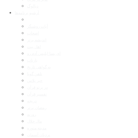
دیالوگ
آرشیو برنامه‌ها
آیات روشنگر
اصحاب
اندیشه برتر
اهل بیت
ای بسا ابلیس آدم رو
بازتاب
به گواهی تاریخ
تلفن گویا
خبر پلاس
در پرتو قرآن
تفسیر قرآن
دریچه
رمضان برتر
روزنه
مال حلال
مدینه منوره
نردبان آسمان