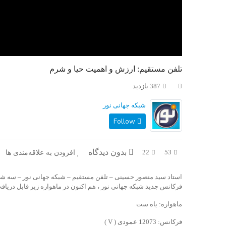
تلفن مستقیم: ارزش و اهمیت حیا و شرم
387 بازدید
شبکه جهانی نور
Follow
بدون دیدگاه
افزودن به علاقه‌مندی ها
22
53
استاد سید منصور حسینی – تلفن مستقیم – شبکه جهانی نور – سه شنبه، ۱۲ امرداد 
فرکانس جدید شبکه جهانی نور ، هم اکنون در ماهواره زیر قابل دریاف
ماهواره: یاه ست
فرکانس: 12073 عمودی ( V )