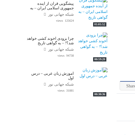
پیشگویی قرآن از آینده
جمهوری اسلامی ایران – به
گواهی تاریخ
شبکه جهانی نور
125624 views
01:01:52
چرا بزودی آخوند کشی خواهد
شد؟! – به گواهی تاریخ
شبکه جهانی نور
94738 views
00:59:20
آموزش زبان عربی – درس
اول
شبکه جهانی نور
Shar
31881 views
00:30:36