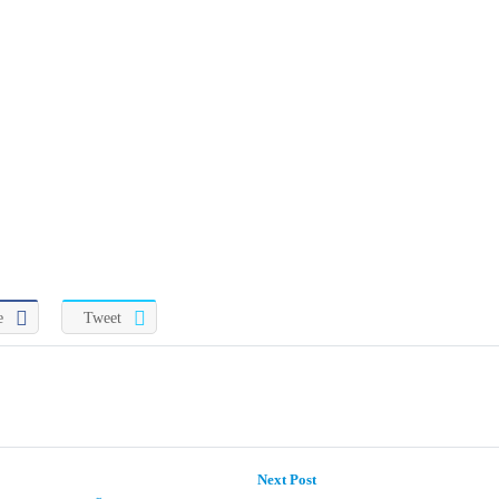
e
Tweet
Next
Next Post
post: