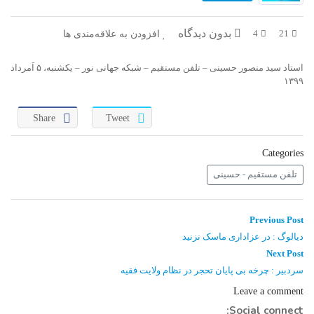
بدون دیدگاه
افزودن به علاقه‌مندی ها
4
21
استاد سید منصور حسینی – تلفن مستقیم – شبکه جهانی نور – یکشنبه، ۵ اَمرداد
۱۳۹۹
Share
Tweet
Categories
تلفن مستقیم - حسینی
راهبری
Previous
Previous Post
post:
نوشته
دیالوگ : در عزاداری ماسک نزنید
Next
Next Post
post:
سردبیر : چرخه بی پایان تحجر در نظام ولایت فقیه
Leave a comment
Social connect: