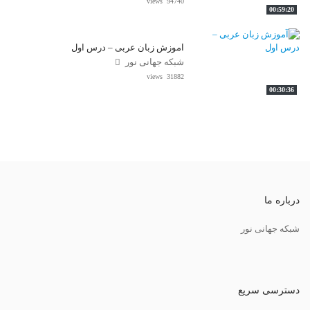
94740 views
00:59:20
آموزش زبان عربی – درس اول
شبکه جهانی نور
31882 views
00:30:36
درباره ما
شبکه جهانی نور
دسترسی سریع