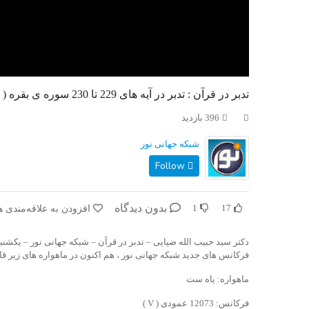
تدبر در قرآن : تدبر در آیه های 229 تا 230 سوره ی بقره ( طلاق شرعی )
396 بازدید
شبکه جهانی نور
Follow
بدون دیدگاه
افزودن به علاقه‌مندی ه
1
17
دکتر سید حبیب الله ضیایی – تدبر در قرآن – شبکه جهانی نور – یکشنبه، ۷ دی ۹۹
فرکانس های جدید شبکه جهانی نور ، هم اکنون در ماهواره های زیر قا
ماهواره: یاه ست
فرکانس: 12073 عمودی ( V )