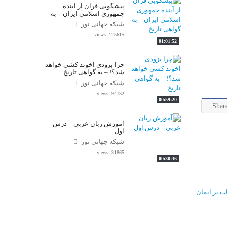
پیشگویی قرآن از آینده
جمهوری اسلامی ایران – به
گواهی تاریخ
شبکه جهانی نور
125615 views
01:01:52
چرا بزودی آخوند کشی خواهد
شد؟! – به گواهی تاریخ
شبکه جهانی نور
94732 views
00:59:20
Shar
آموزش زبان عربی – درس
اول
شبکه جهانی نور
31865 views
00:30:36
ت بر ایمان