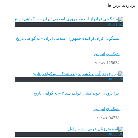
پربازدید ترین ها
01:01:52
پیشگویی قرآن از آینده جمهوری اسلامی ایران – به گواهی تاریخ
شبکه جهانی نور
125624 views
00:59:20
چرا بزودی آخوند کشی خواهد شد؟! – به گواهی تاریخ
شبکه جهانی نور
94738 views
00:30:36