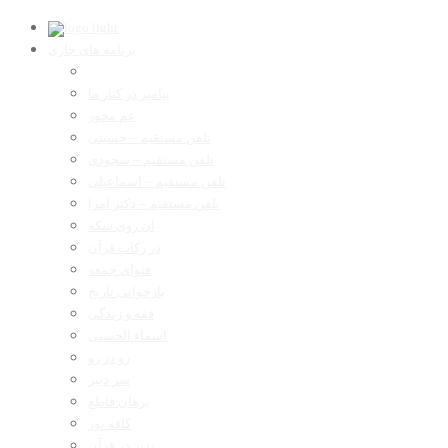
برنامه های جاری
پیامبر در کنار ما
غم مخور
تلفن مستقیم – حسینی
تلفن مستقیم – سجودی
تلفن مستقیم – اسماعیلی
تلفن مستقیم – دکتر امرا
آن روی سکه
در رکاب قرآن
فتوای جمعه
بازخوانی تاریخ
فقه و زندگی
اسماء الحسنی
رو در رو
سر دبیر
برهان قاطع
کافه نور
تدبر در قرآن