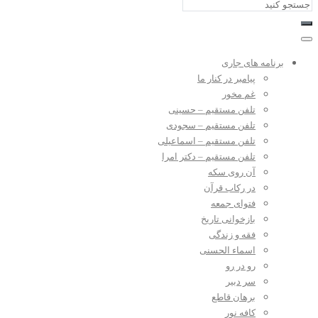
برنامه های جاری
پیامبر در کنار ما
غم مخور
تلفن مستقیم – حسینی
تلفن مستقیم – سجودی
تلفن مستقیم – اسماعیلی
تلفن مستقیم – دکتر امرا
آن روی سکه
در رکاب قرآن
فتوای جمعه
بازخوانی تاریخ
فقه و زندگی
اسماء الحسنی
رو در رو
سر دبیر
برهان قاطع
کافه نور