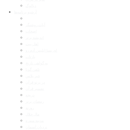
دیالوگ
آرشیو برنامه‌ها
آیات روشنگر
اصحاب
اندیشه برتر
اهل بیت
ای بسا ابلیس آدم رو
بازتاب
به گواهی تاریخ
تلفن گویا
خبر پلاس
در پرتو قرآن
تفسیر قرآن
دریچه
رمضان برتر
روزنه
مال حلال
مدینه منوره
نردبان آسمان