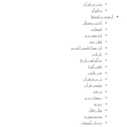
تدبر در قرآن
دیالوگ
آرشیو برنامه‌ها
آیات روشنگر
اصحاب
اندیشه برتر
اهل بیت
ای بسا ابلیس آدم رو
بازتاب
به گواهی تاریخ
تلفن گویا
خبر پلاس
در پرتو قرآن
تفسیر قرآن
دریچه
رمضان برتر
روزنه
مال حلال
مدینه منوره
نردبان آسمان