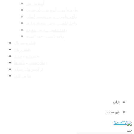
آموزش نور
واحد علمی – آموزش زبان عربی
واحد علمی – درس تفسیر آسان
واحد علمی – درس صحیح بخاری
واحد علمی – درس عقیده
واحد علمی – فقه السنه
فیلم و سریال
پخش زنده
پخش زنده جدید
زمان پخش برنامه ها
فرکانس‌های شبکه
تماس با ما
خانه
فهرست