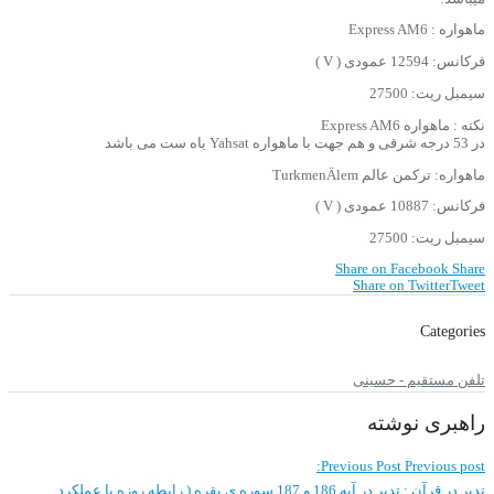
ماهواره : Express AM6
فرکانس: 12594 عمودی ( V )
سیمبل ریت: 27500
نکته : ماهواره Express AM6
در 53 درجه شرقی و هم جهت با ماهواره Yahsat یاه ست می باشد
ماهواره: ترکمن عالم TurkmenÄlem
فرکانس: 10887 عمودی ( V )
سیمبل ریت: 27500
Share on Facebook
Share
Share on Twitter
Tweet
Categories
تلفن مستقیم - حسینی
راهبری نوشته
Previous Post
Previous post:
تدبر در قرآن : تدبر در آیه 186 و 187 سوره ی بقره ( رابطه روزه با عملکرد