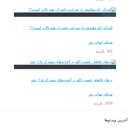
00:46:45
کودکی که مقامش از منزلت پیامبران هم بالاتر است!!!
شبکه جهانی نور
592 بازدید
01:02:57
برهان قاطع : غضب الله بر آخوندهای مشرک نازل شد
شبکه جهانی نور
1059 بازدید
آخرین ویدئوها