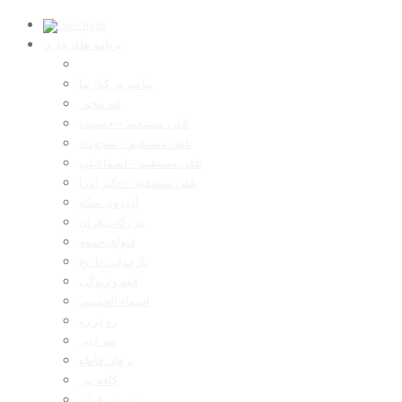
برنامه های جاری
پیامبر در کنار ما
غم مخور
تلفن مستقیم – حسینی
تلفن مستقیم – سجودی
تلفن مستقیم – اسماعیلی
تلفن مستقیم – دکتر امرا
آن روی سکه
در رکاب قرآن
فتوای جمعه
بازخوانی تاریخ
فقه و زندگی
اسماء الحسنی
رو در رو
سر دبیر
برهان قاطع
کافه نور
تدبر در قرآن