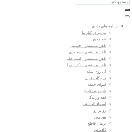
برنامه های جاری
پیامبر در کنار ما
غم مخور
تلفن مستقیم – حسینی
تلفن مستقیم – سجودی
تلفن مستقیم – اسماعیلی
تلفن مستقیم – دکتر امرا
آن روی سکه
در رکاب قرآن
فتوای جمعه
بازخوانی تاریخ
فقه و زندگی
اسماء الحسنی
رو در رو
سر دبیر
برهان قاطع
کافه نور