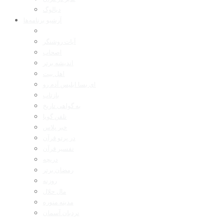
دیالوگ
آرشیو برنامه‌ها
آیات روشنگر
اصحاب
اندیشه برتر
اهل بیت
ای بسا ابلیس آدم رو
بازتاب
به گواهی تاریخ
تلفن گویا
خبر پلاس
در پرتو قرآن
تفسیر قرآن
دریچه
رمضان برتر
روزنه
مال حلال
مدینه منوره
نردبان آسمان