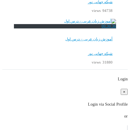
شبکه جهانی نور
94738 views
00:30:36
آموزش زبان عربی – درس اول
شبکه جهانی نور
31880 views
Login
×
Login via Social Profile
or