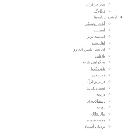
تدبر در قرآن
دیالوگ
آرشیو برنامه‌ها
آیات روشنگر
اصحاب
اندیشه برتر
اهل بیت
ای بسا ابلیس آدم رو
بازتاب
به گواهی تاریخ
تلفن گویا
خبر پلاس
در پرتو قرآن
تفسیر قرآن
دریچه
رمضان برتر
روزنه
مال حلال
مدینه منوره
نردبان آسمان