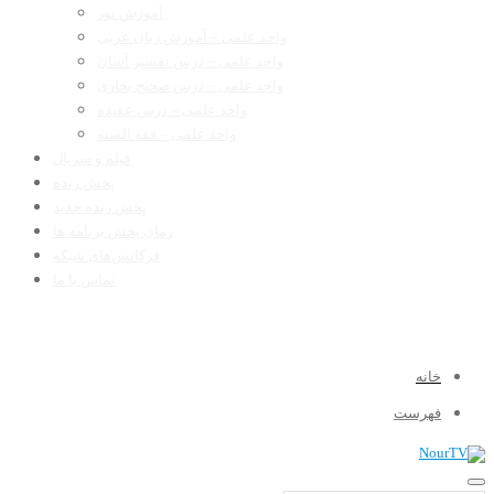
آموزش نور
واحد علمی – آموزش زبان عربی
واحد علمی – درس تفسیر آسان
واحد علمی – درس صحیح بخاری
واحد علمی – درس عقیده
واحد علمی – فقه السنه
فیلم و سریال
پخش زنده
پخش زنده جدید
زمان پخش برنامه ها
فرکانس‌های شبکه
تماس با ما
خانه
فهرست