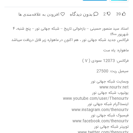
2
39
بدون دیدگاه
افزودن به علاقه‌مندی ها
استاد سید منصور حسینی – بازخوانی تاریخ – شبکه جهانی نور – پنج شنبه، ۴
شهریور ۱۴۰۰
فرکانس جدید شبکه جهانی نور ، هم اکنون در ماهواره زیر قابل دریافت میباشد
ماهواره: یاه ست
فرکانس: 12073 عمودی ( V )
سیمبل ریت: 27500
وبسایت شبکه جهانی نور
www.nourtv.net
یوتیوب شبکه جهانی نور
www.youtube.com/user/Thenourtv
اینستاگرام شبکه جهانی نور
www.instagram.com/thenourtv
فیسبوک شبکه جهانی نور
www.facebook.com/thenourtv
توییتر شبکه جهانی نور
www.twitter.com/thenourtv