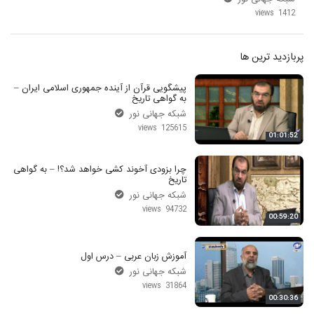
1412 views
پربازدید ترین ها
پیشگویی قرآن از آینده جمهوری اسلامی ایران –
به گواهی تاریخ
شبکه جهانی نور
125615 views
01:01:52
چرا بزودی آخوند کشی خواهد شد؟! – به گواهی
تاریخ
شبکه جهانی نور
94732 views
00:59:20
آموزش زبان عربی – درس اول
شبکه جهانی نور
31864 views
00:30:36