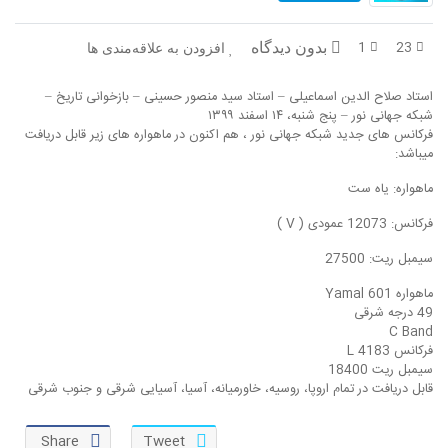
1
23
بدون دیدگاه
افزودن به علاقه‌مندی ها
استاد صلاح الدین اسماعیلی – استاد سید منصور حسینی – بازخوانی تاریخ –
شبکه جهانی نور – پنج شنبه، ۱۴ اسفند ۱۳۹۹
فرکانس های جدید شبکه جهانی نور ، هم اکنون در ماهواره های زیر قابل دریافت
میباشد:
ماهواره: یاه ست
فرکانس: 12073 عمودی ( V )
سیمبل ریت: 27500
ماهواره Yamal 601
49 درجه شرقی
C Band
فرکانس 4183 L
سیمبل ریت 18400
قابل دریافت در تمام اروپا، روسیه، خاورمیانه، آسیا، آسیایی شرقی و جنوب شرقی
Share
Tweet