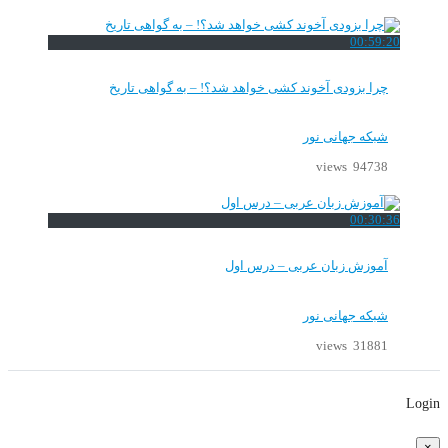
00:59:20
چرا بزودی آخوند کشی خواهد شد؟! – به گواهی تاریخ
شبکه جهانی نور
94738 views
00:30:36
آموزش زبان عربی – درس اول
شبکه جهانی نور
31881 views
Login
×