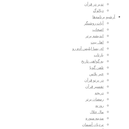
تدبر در قرآن
دیالوگ
آرشیو برنامه‌ها
آیات روشنگر
اصحاب
اندیشه برتر
اهل بیت
ای بسا ابلیس آدم رو
بازتاب
به گواهی تاریخ
تلفن گویا
خبر پلاس
در پرتو قرآن
تفسیر قرآن
دریچه
رمضان برتر
روزنه
مال حلال
مدینه منوره
نردبان آسمان