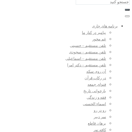
برنامه های جاری
پیامبر در کنار ما
غم مخور
تلفن مستقیم – حسینی
تلفن مستقیم – سجودی
تلفن مستقیم – اسماعیلی
تلفن مستقیم – دکتر امرا
آن روی سکه
در رکاب قرآن
فتوای جمعه
بازخوانی تاریخ
فقه و زندگی
اسماء الحسنی
رو در رو
سر دبیر
برهان قاطع
کافه نور