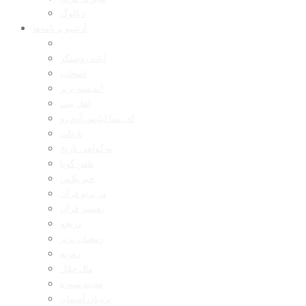
دیالوگ
آرشیو برنامه‌ها
آیات روشنگر
اصحاب
اندیشه برتر
اهل بیت
ای بسا ابلیس آدم رو
بازتاب
به گواهی تاریخ
تلفن گویا
خبر پلاس
در پرتو قرآن
تفسیر قرآن
دریچه
رمضان برتر
روزنه
مال حلال
مدینه منوره
نردبان آسمان