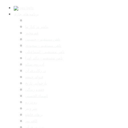
برنامه های جاری
پیامبر در کنار ما
غم مخور
تلفن مستقیم – حسینی
تلفن مستقیم – سجودی
تلفن مستقیم – اسماعیلی
تلفن مستقیم – دکتر امرا
آن روی سکه
در رکاب قرآن
فتوای جمعه
بازخوانی تاریخ
فقه و زندگی
اسماء الحسنی
رو در رو
سر دبیر
برهان قاطع
کافه نور
تدبر در قرآن