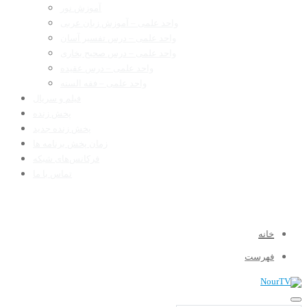
آموزش نور
واحد علمی – آموزش زبان عربی
واحد علمی – درس تفسیر آسان
واحد علمی – درس صحیح بخاری
واحد علمی – درس عقیده
واحد علمی – فقه السنه
فیلم و سریال
پخش زنده
پخش زنده جدید
زمان پخش برنامه ها
فرکانس‌های شبکه
تماس با ما
خانه
فهرست