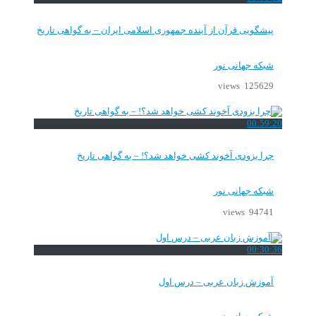
پیشگویی قرآن از آینده جمهوری اسلامی ایران – به گواهی تاریخ
شبکه جهانی نور
125629 views
00:59:20
چرا بزودی آخوند کشی خواهد شد؟! – به گواهی تاریخ
شبکه جهانی نور
94741 views
00:30:36
آموزش زبان عربی – درس اول