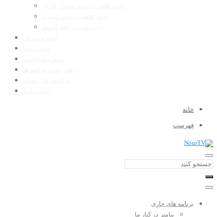
واحد علمی – درس صحیح بخاری
واحد علمی – درس عقیده
واحد علمی – فقه السنه
فیلم و سریال
پخش زنده
پخش زنده جدید
زمان پخش برنامه ها
فرکانس‌های شبکه
تماس با ما
خانه
فهرست
برنامه های جاری
پیامبر در کنار ما