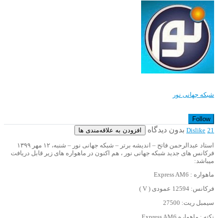
شبکه جهانی نور
Follow
بدون دیدگاه
افزودن به علاقه‌مندی ها
Dislike
21
استاد عبدالرحمن فاتح – اندیشه برتر – شبکه جهانی نور – شنبه، ۱۲ مهر ۱۳۹۹
فرکانس های جدید شبکه جهانی نور ، هم اکنون در ماهواره های زیر قابل دریافت
میباشد:
ماهواره : Express AM6
فرکانس: 12594 عمودی ( V )
سیمبل ریت: 27500
نکته : ماهواره Express AM6