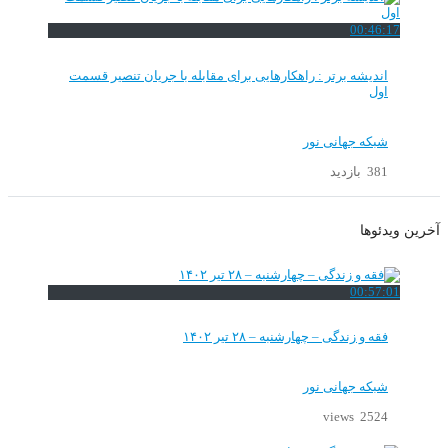
00:46:17
اندیشه برتر : راهکارهایی برای مقابله با جریان تنصیر قسمت
اول
شبکه جهانی نور
381 بازدید
آخرین ویدئوها
00:57:01
فقه و زندگی – چهارشنبه – ۲۸ تیر ۱۴۰۲
شبکه جهانی نور
2524 views