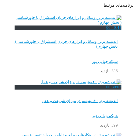
برنامه‌های مرتبط
00:40:44
اندیشه برتر: وسائل و ابزارهای جریان استشراق یا خاورشناسی (
بخش چهارم )
شبکه جهانی نور
386 بازدید
00:39:05
اندیشه برتر : فمینیسم در میزان شریعت و عقل
شبکه جهانی نور
599 بازدید