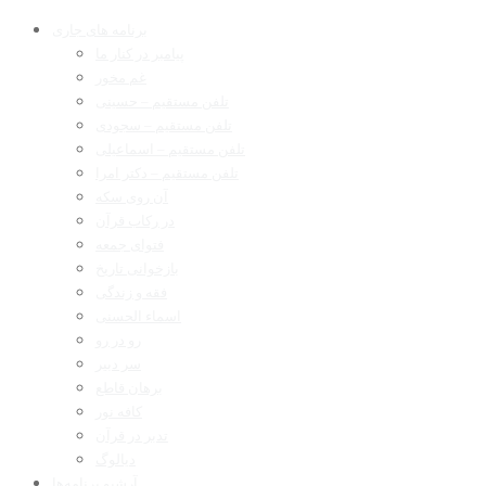
برنامه های جاری
پیامبر در کنار ما
غم مخور
تلفن مستقیم – حسینی
تلفن مستقیم – سجودی
تلفن مستقیم – اسماعیلی
تلفن مستقیم – دکتر امرا
آن روی سکه
در رکاب قرآن
فتوای جمعه
بازخوانی تاریخ
فقه و زندگی
اسماء الحسنی
رو در رو
سر دبیر
برهان قاطع
کافه نور
تدبر در قرآن
دیالوگ
آرشیو برنامه‌ها