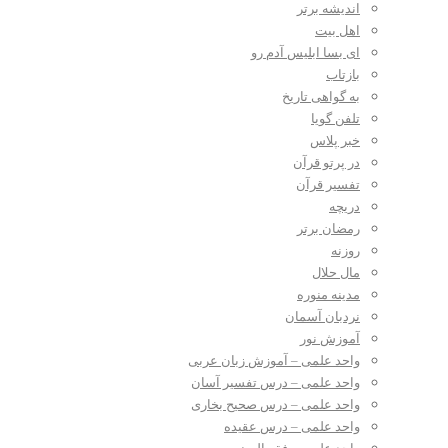
اندیشه برتر
اهل بیت
ای بسا ابلیس آدم رو
بازتاب
به گواهی تاریخ
تلفن گویا
خبر پلاس
در پرتو قرآن
تفسیر قرآن
دریچه
رمضان برتر
روزنه
مال حلال
مدینه منوره
نردبان آسمان
آموزش نور
واحد علمی – آموزش زبان عربی
واحد علمی – درس تفسیر آسان
واحد علمی – درس صحیح بخاری
واحد علمی – درس عقیده