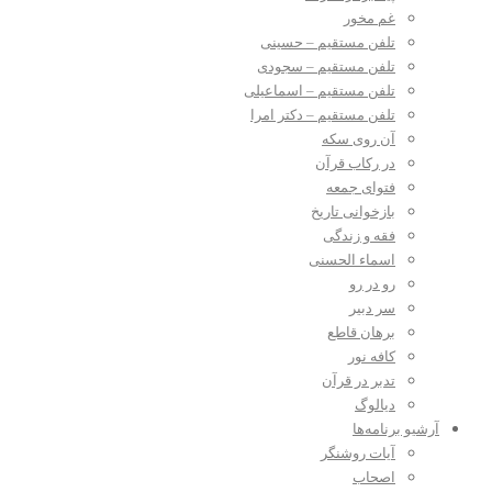
غم مخور
تلفن مستقیم – حسینی
تلفن مستقیم – سجودی
تلفن مستقیم – اسماعیلی
تلفن مستقیم – دکتر امرا
آن روی سکه
در رکاب قرآن
فتوای جمعه
بازخوانی تاریخ
فقه و زندگی
اسماء الحسنی
رو در رو
سر دبیر
برهان قاطع
کافه نور
تدبر در قرآن
دیالوگ
آرشیو برنامه‌ها
آیات روشنگر
اصحاب