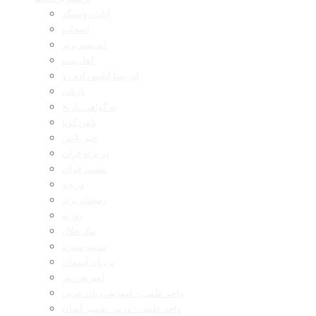
آیات روشنگر
اصحاب
اندیشه برتر
اهل بیت
ای بسا ابلیس آدم رو
بازتاب
به گواهی تاریخ
تلفن گویا
خبر پلاس
در پرتو قرآن
تفسیر قرآن
دریچه
رمضان برتر
روزنه
مال حلال
مدینه منوره
نردبان آسمان
آموزش نور
واحد علمی – آموزش زبان عربی
واحد علمی – درس تفسیر آسان