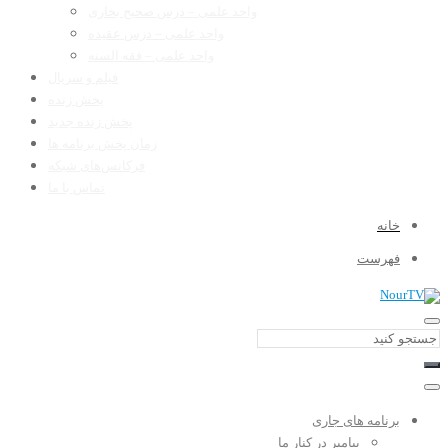
واحد علمی – درس صحیح بخاری
واحد علمی – درس عقیده
واحد علمی – فقه السنه
فیلم و سریال
پخش زنده
پخش زنده جدید
زمان پخش برنامه ها
فرکانس‌های شبکه
تماس با ما
خانه
فهرست
برنامه های جاری
پیامبر در کنار ما