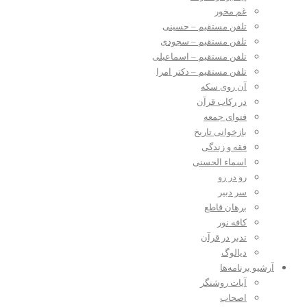
غم مخور
تلفن مستقیم – حسینی
تلفن مستقیم – سجودی
تلفن مستقیم – اسماعیلی
تلفن مستقیم – دکتر امرا
آن روی سکه
در رکاب قرآن
فتوای جمعه
بازخوانی تاریخ
فقه و زندگی
اسماء الحسنی
رو در رو
سر دبیر
برهان قاطع
کافه نور
تدبر در قرآن
دیالوگ
آرشیو برنامه‌ها
آیات روشنگر
اصحاب