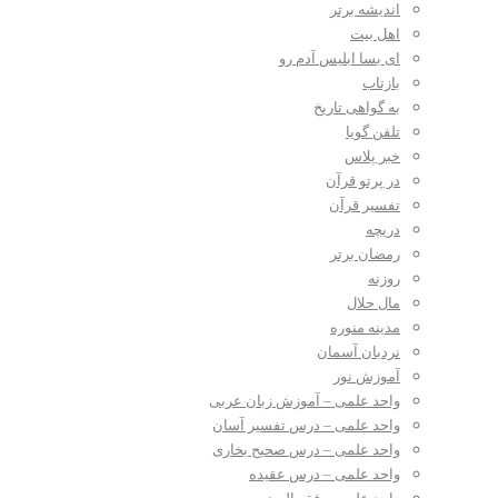
اندیشه برتر
اهل بیت
ای بسا ابلیس آدم رو
بازتاب
به گواهی تاریخ
تلفن گویا
خبر پلاس
در پرتو قرآن
تفسیر قرآن
دریچه
رمضان برتر
روزنه
مال حلال
مدینه منوره
نردبان آسمان
آموزش نور
واحد علمی – آموزش زبان عربی
واحد علمی – درس تفسیر آسان
واحد علمی – درس صحیح بخاری
واحد علمی – درس عقیده