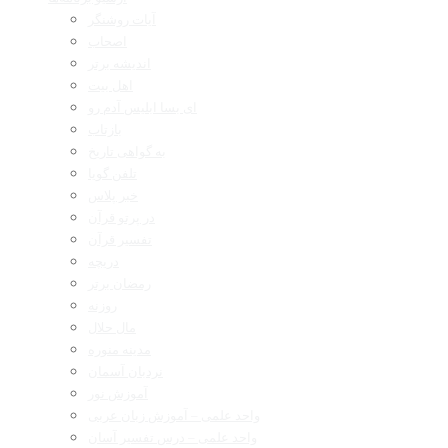
آیات روشنگر
اصحاب
اندیشه برتر
اهل بیت
ای بسا ابلیس آدم رو
بازتاب
به گواهی تاریخ
تلفن گویا
خبر پلاس
در پرتو قرآن
تفسیر قرآن
دریچه
رمضان برتر
روزنه
مال حلال
مدینه منوره
نردبان آسمان
آموزش نور
واحد علمی – آموزش زبان عربی
واحد علمی – درس تفسیر آسان