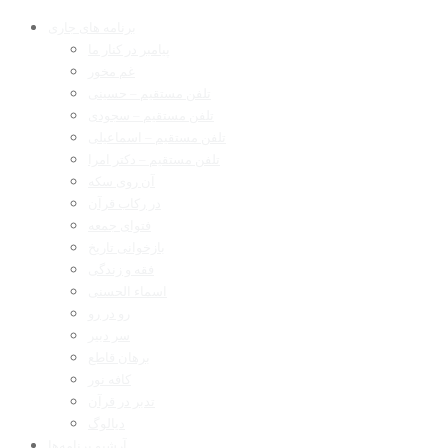
برنامه های جاری
پیامبر در کنار ما
غم مخور
تلفن مستقیم – حسینی
تلفن مستقیم – سجودی
تلفن مستقیم – اسماعیلی
تلفن مستقیم – دکتر امرا
آن روی سکه
در رکاب قرآن
فتوای جمعه
بازخوانی تاریخ
فقه و زندگی
اسماء الحسنی
رو در رو
سر دبیر
برهان قاطع
کافه نور
تدبر در قرآن
دیالوگ
آرشیو برنامه‌ها