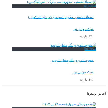
01:01:34
اسماءالحسنی : مفهوم اسم مبارک ( خیر الحاکمین )
شبکه جهانی نور
372 بازدید
00:59:44
مفهوم نام پروردگار متعال الرحیم
شبکه جهانی نور
440 بازدید
آخرین ویدئوها