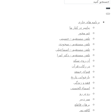
برنامه های جاری
پیامبر در کنار ما
غم مخور
تلفن مستقیم – حسینی
تلفن مستقیم – سجودی
تلفن مستقیم – اسماعیلی
تلفن مستقیم – دکتر امرا
آن روی سکه
در رکاب قرآن
فتوای جمعه
بازخوانی تاریخ
فقه و زندگی
اسماء الحسنی
رو در رو
سر دبیر
برهان قاطع
کافه نور