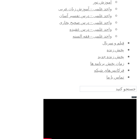
آموزش نور
واحد علمی – آموزش زبان عربی
واحد علمی – درس تفسیر آسان
واحد علمی – درس صحیح بخاری
واحد علمی – درس عقیده
واحد علمی – فقه السنه
فیلم و سریال
پخش زنده
پخش زنده جدید
زمان پخش برنامه ها
فرکانس‌های شبکه
تماس با ما