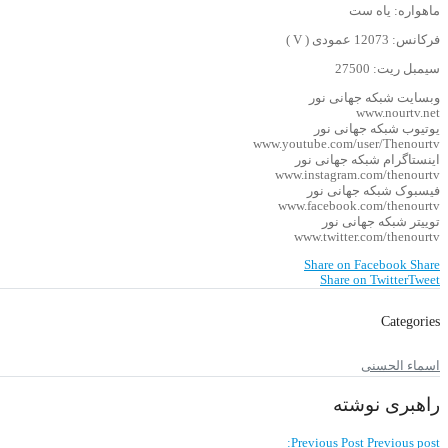
ماهواره: یاه ست
فرکانس: 12073 عمودی ( V )
سیمبل ریت: 27500
وبسایت شبکه جهانی نور
www.nourtv.net
یوتیوب شبکه جهانی نور
www.youtube.com/user/Thenourtv
اینستاگرام شبکه جهانی نور
www.instagram.com/thenourtv
فیسبوک شبکه جهانی نور
www.facebook.com/thenourtv
توییتر شبکه جهانی نور
www.twitter.com/thenourtv
Share on Facebook
Share
Share on Twitter
Tweet
Categories
اسماء الحسنی
راهبری نوشته
Previous Post
Previous post: