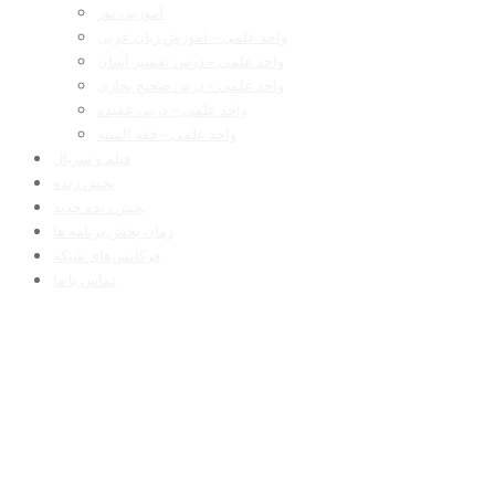
آموزش نور
واحد علمی – آموزش زبان عربی
واحد علمی – درس تفسیر آسان
واحد علمی – درس صحیح بخاری
واحد علمی – درس عقیده
واحد علمی – فقه السنه
فیلم و سریال
پخش زنده
پخش زنده جدید
زمان پخش برنامه ها
فرکانس‌های شبکه
تماس با ما