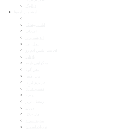
دیالوگ
آرشیو برنامه‌ها
آیات روشنگر
اصحاب
اندیشه برتر
اهل بیت
ای بسا ابلیس آدم رو
بازتاب
به گواهی تاریخ
تلفن گویا
خبر پلاس
در پرتو قرآن
تفسیر قرآن
دریچه
رمضان برتر
روزنه
مال حلال
مدینه منوره
نردبان آسمان