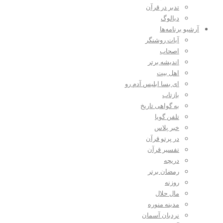
تدبر در قرآن
دیالوگ
آرشیو برنامه‌ها
آیات روشنگر
اصحاب
اندیشه برتر
اهل بیت
ای بسا ابلیس آدم رو
بازتاب
به گواهی تاریخ
تلفن گویا
خبر پلاس
در پرتو قرآن
تفسیر قرآن
دریچه
رمضان برتر
روزنه
مال حلال
مدینه منوره
نردبان آسمان