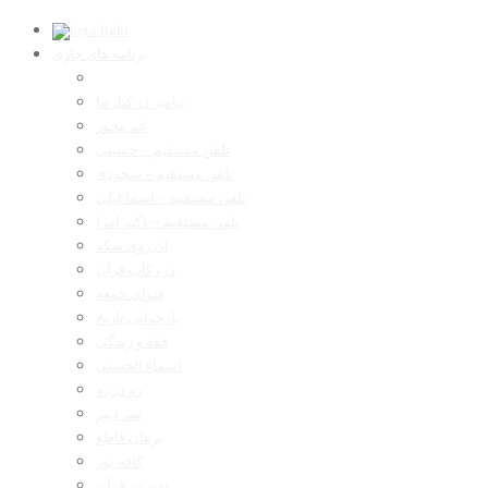
برنامه های جاری
پیامبر در کنار ما
غم مخور
تلفن مستقیم – حسینی
تلفن مستقیم – سجودی
تلفن مستقیم – اسماعیلی
تلفن مستقیم – دکتر امرا
آن روی سکه
در رکاب قرآن
فتوای جمعه
بازخوانی تاریخ
فقه و زندگی
اسماء الحسنی
رو در رو
سر دبیر
برهان قاطع
کافه نور
تدبر در قرآن