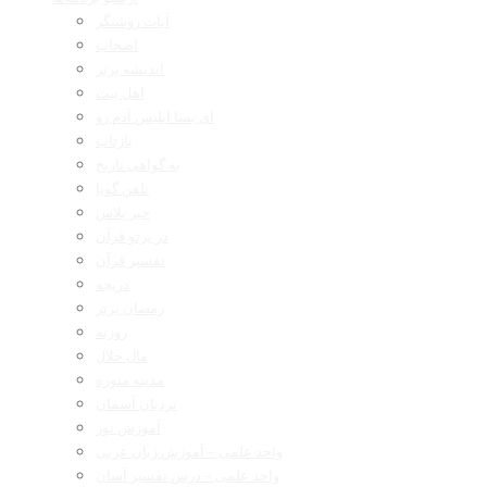
آیات روشنگر
اصحاب
اندیشه برتر
اهل بیت
ای بسا ابلیس آدم رو
بازتاب
به گواهی تاریخ
تلفن گویا
خبر پلاس
در پرتو قرآن
تفسیر قرآن
دریچه
رمضان برتر
روزنه
مال حلال
مدینه منوره
نردبان آسمان
آموزش نور
واحد علمی – آموزش زبان عربی
واحد علمی – درس تفسیر آسان