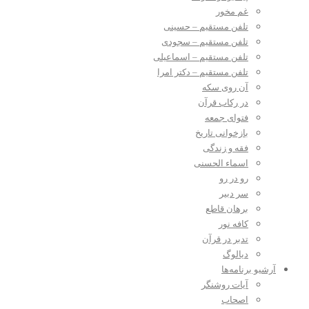
غم مخور
تلفن مستقیم – حسینی
تلفن مستقیم – سجودی
تلفن مستقیم – اسماعیلی
تلفن مستقیم – دکتر امرا
آن روی سکه
در رکاب قرآن
فتوای جمعه
بازخوانی تاریخ
فقه و زندگی
اسماء الحسنی
رو در رو
سر دبیر
برهان قاطع
کافه نور
تدبر در قرآن
دیالوگ
آرشیو برنامه‌ها
آیات روشنگر
اصحاب