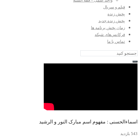
واحد علمی – فقه السنه
فیلم و سریال
پخش زنده
پخش زنده جدید
زمان پخش برنامه ها
فرکانس‌های شبکه
تماس با ما
اسماءالحسنی : مفهوم اسم مبارک النور و الرشید
543 بازدید