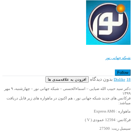
شبکه جهانی نور
Follow
بدون دیدگاه
افزودن به علاقه‌مندی ها
Dislike
18
دکتر سید حبیب الله ضیایی – اسماءالحسنی – شبکه جهانی نور – چهارشنبه، ۹ مهر
۱۳۹۹
فرکانس های جدید شبکه جهانی نور ، هم اکنون در ماهواره های زیر قابل دریافت
میباشد:
ماهواره : Express AM6
فرکانس: 12594 عمودی ( V )
سیمبل ریت: 27500