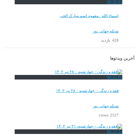
00:59:03
اسماء الله : مفهوم اسم مبارک الحی
شبکه جهانی نور
428 بازدید
آخرین ویدئوها
00:57:01
فقه و زندگی – چهارشنبه – ۲۸ تیر ۱۴۰۲
شبکه جهانی نور
2527 views
00:53:23