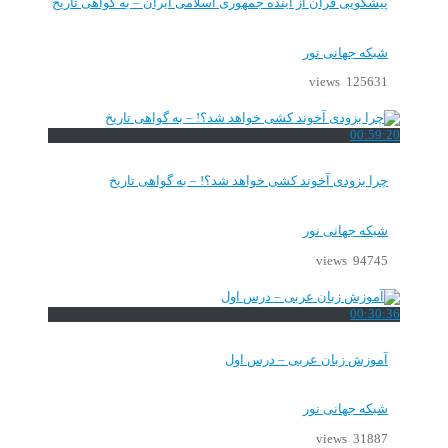
پیشگویی قرآن از آینده جمهوری اسلامی ایران – به گواهی تاریخ
شبکه جهانی نور
125631 views
00:59:20
چرا بزودی آخوند کشی خواهد شد؟! – به گواهی تاریخ
شبکه جهانی نور
94745 views
00:30:36
آموزش زبان عربی – درس اول
شبکه جهانی نور
31887 views