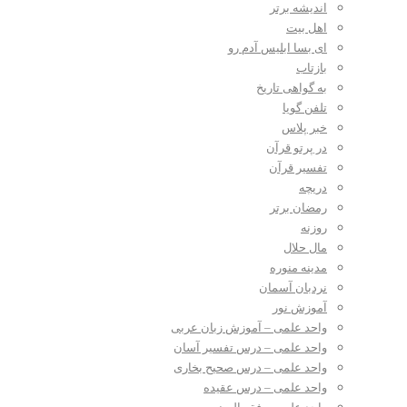
اندیشه برتر
اهل بیت
ای بسا ابلیس آدم رو
بازتاب
به گواهی تاریخ
تلفن گویا
خبر پلاس
در پرتو قرآن
تفسیر قرآن
دریچه
رمضان برتر
روزنه
مال حلال
مدینه منوره
نردبان آسمان
آموزش نور
واحد علمی – آموزش زبان عربی
واحد علمی – درس تفسیر آسان
واحد علمی – درس صحیح بخاری
واحد علمی – درس عقیده