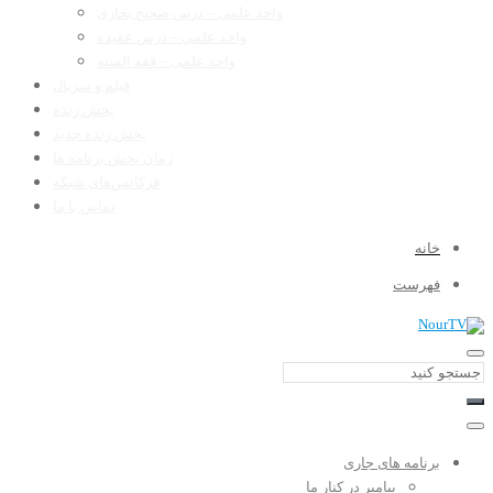
واحد علمی – درس صحیح بخاری
واحد علمی – درس عقیده
واحد علمی – فقه السنه
فیلم و سریال
پخش زنده
پخش زنده جدید
زمان پخش برنامه ها
فرکانس‌های شبکه
تماس با ما
خانه
فهرست
برنامه های جاری
پیامبر در کنار ما