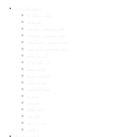
برنامه های جاری
پیامبر در کنار ما
غم مخور
تلفن مستقیم – حسینی
تلفن مستقیم – سجودی
تلفن مستقیم – اسماعیلی
تلفن مستقیم – دکتر امرا
آن روی سکه
در رکاب قرآن
فتوای جمعه
بازخوانی تاریخ
فقه و زندگی
اسماء الحسنی
رو در رو
سر دبیر
برهان قاطع
کافه نور
تدبر در قرآن
دیالوگ
آرشیو برنامه‌ها