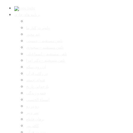
برنامه های جاری
پیامبر در کنار ما
غم مخور
تلفن مستقیم – حسینی
تلفن مستقیم – سجودی
تلفن مستقیم – اسماعیلی
تلفن مستقیم – دکتر امرا
آن روی سکه
در رکاب قرآن
فتوای جمعه
بازخوانی تاریخ
فقه و زندگی
اسماء الحسنی
رو در رو
سر دبیر
برهان قاطع
کافه نور
تدبر در قرآن