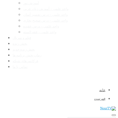
آموزش نور
واحد علمی – آموزش زبان عربی
واحد علمی – درس تفسیر آسان
واحد علمی – درس صحیح بخاری
واحد علمی – درس عقیده
واحد علمی – فقه السنه
فیلم و سریال
پخش زنده
پخش زنده جدید
زمان پخش برنامه ها
فرکانس‌های شبکه
تماس با ما
خانه
فهرست