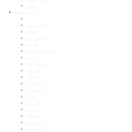
دیالوگ
آرشیو برنامه‌ها
آیات روشنگر
اصحاب
اندیشه برتر
اهل بیت
ای بسا ابلیس آدم رو
بازتاب
به گواهی تاریخ
تلفن گویا
خبر پلاس
در پرتو قرآن
تفسیر قرآن
دریچه
رمضان برتر
روزنه
مال حلال
مدینه منوره
نردبان آسمان