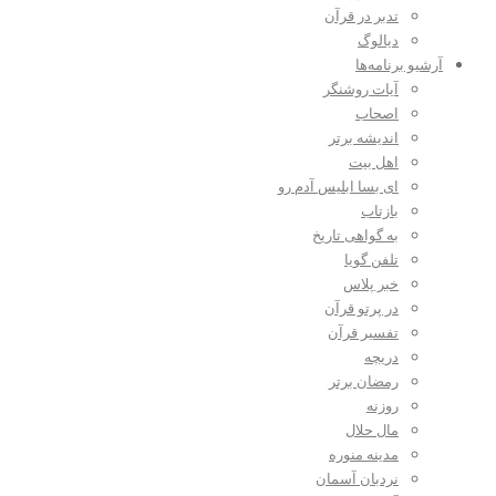
تدبر در قرآن
دیالوگ
آرشیو برنامه‌ها
آیات روشنگر
اصحاب
اندیشه برتر
اهل بیت
ای بسا ابلیس آدم رو
بازتاب
به گواهی تاریخ
تلفن گویا
خبر پلاس
در پرتو قرآن
تفسیر قرآن
دریچه
رمضان برتر
روزنه
مال حلال
مدینه منوره
نردبان آسمان