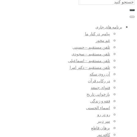
برنامه های جاری
پیامبر در کنار ما
غم مخور
تلفن مستقیم – حسینی
تلفن مستقیم – سجودی
تلفن مستقیم – اسماعیلی
تلفن مستقیم – دکتر امرا
آن روی سکه
در رکاب قرآن
فتوای جمعه
بازخوانی تاریخ
فقه و زندگی
اسماء الحسنی
رو در رو
سر دبیر
برهان قاطع
کافه نور